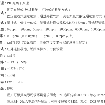
原理：
PID光离子原理
固定在线式*连续检测，扩散式的检测方式；
方式：
固定在线式连续检测，通过外置气泵，实现泵吸式的流通检测方式
方式：
壁挂式、管道
一体式（管道式外螺纹规格:M45X1.5mm，可选配
范围：
0-
2ppm、20ppm、50ppm、200ppm、2000ppm、6000ppm、10000ppm
 率：
0.01ppm（0-100ppm）、1ppm（1000ppm以上）
度：
≤±1% FS（实际浓度，更高精度要求根据传感器性能定）
方式：
红外遥控器远、近距离操作、方便设置
 性：
≤±1%
漂移：
≤±1%（F.S/年）
时间：
≤15秒（T90）
时间：
≤20秒
标志：
Exd II CT6
等级：
IP66
用户可根据实际现场环境需求而定，zui远可传输2000米（单芯1mm
三线制4-20mA电流信号输出，可连接报警控制器、PLC、DCS 