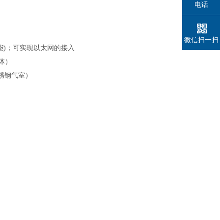
电话
微信扫一扫
能)；可实现以太网的接入
体）
锈钢气室）