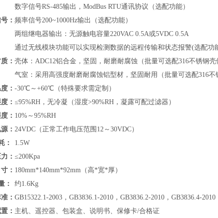
数字信号RS-485输出，
ModBus RTU通讯协议
（
选配功能）
信号：
频率信号200~1000Hz输出（选配功能）
两组继电器输出：无源触电容量220VAC 0.5A或5VDC 0.5A
通过无线模块功能可以实现检测数据的远程传输和状态报警(选配功
材质：
壳体：ADC12铝合金，坚固，耐磨耐腐蚀（批量可选配316不锈钢壳
气室：采用高强度耐磨耐腐蚀铝型材，坚固耐用（批量可选配316不
温度：
-30℃～+60℃（特殊要求需定制）
湿度：
≤95%RH，无冷凝（湿度>90%RH，凝露可配过滤器）
湿度：
10%～95%RH
电源：
24VDC（正常工作电压范围12～30VDC）
耗：
1.5W
压力：
≤200Kpa
寸：
180mm*140mm*92mm（高*宽*厚）
量：
约1.6Kg
标准：
GB15322.1-2003，GB3836.1-2010，GB3836.2-2010，GB3836.4-2010
配置：
主机、遥控器、包装盒、说明书、保修卡/合格证