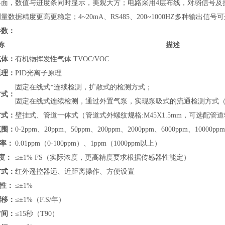
界面，数值与进度条同时显示，美观大方；电路采用4层布线，对弱信号及抗
量数据精度更高更稳定；4~20mA、RS485、200~1000HZ多种输出
参数：
称
描述
气体：
有机物挥发性气体 TVOC/VOC
原理：
PID光离子原理
固定在线式*连续检测，扩散式的检测方式；
方式：
固定在线式连续检测，通过外置气泵，实现泵吸式的流通检测方式
方式：
壁挂式、管道
一体式（管道式外螺纹规格:M45X1.5mm，可选配
范围：
0-
2ppm、20ppm、50ppm、200ppm、2000ppm、6000ppm、10000ppm
 率：
0.01ppm（0-100ppm）、1ppm（1000ppm以上）
度：
≤±1% FS（实际浓度，更高精度要求根据传感器性能定）
方式：
红外遥控器远、近距离操作、方便设置
 性：
≤±1%
漂移：
≤±1%（F.S/年）
时间：
≤15秒（T90）