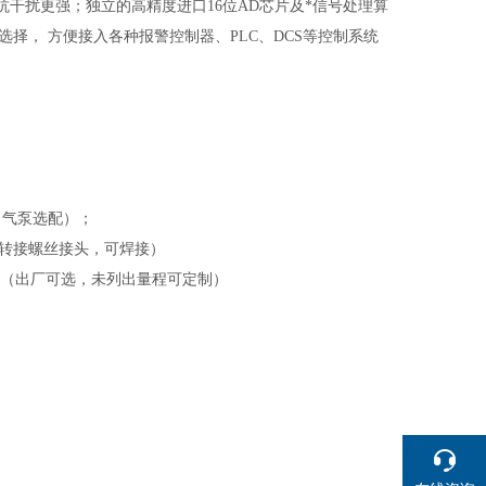
干扰更强；独立的高精度进口16位AD芯片及*信号处理算
信号可选择， 方便接入各种报警控制器、PLC、DCS等控制系统
（气泵选配）；
管道转接螺丝接头，可焊接）
（
出厂可选，未列出
量程可定制）