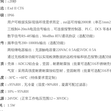
时间：
≤20秒
标志：
Exd II CT6
等级：
IP66
用户可根据实际现场环境需求而定，zui远可传输2000米（单芯1mm
三线制4-20mA电流信号输出，可连接报警控制器、PLC、DCS 
数字信号RS-485输出，
ModBus RTU通讯协议
（
选配功能）
信号：
频率信号200~1000Hz输出（选配功能）
两组继电器输出：无源触电容量220VAC 0.5A或5VDC 0.5A
通过无线模块功能可以实现检测数据的远程传输和状态报警(选配功
材质：
壳体：ADC12铝合金，坚固，耐磨耐腐蚀（批量可选配316不锈钢壳
气室：采用高强度耐磨耐腐蚀铝型材，坚固耐用（批量可选配316不
温度：
-30℃～+60℃（特殊要求需定制）
湿度：
≤95%RH，无冷凝（湿度>90%RH，凝露可配过滤器）
湿度：
10%～95%RH
电源：
24VDC（正常工作电压范围12～30VDC）
耗：
1.5W