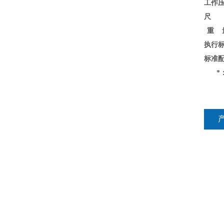
工作
尺 
重 
执行
标准
*