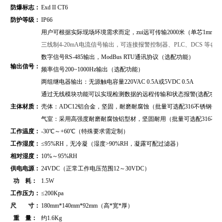
防爆标志：
Exd II CT6
防护等级：
IP66
用户可根据实际现场环境需求而定，zui远可传输2000米（单芯1mm2
三线制4-20mA电流信号输出，可连接报警控制器、PLC、DCS 等
数字信号RS-485输出，
ModBus RTU通讯协议
（
选配功能）
输出信号：
频率信号200~1000Hz输出（选配功能）
两组继电器输出：无源触电容量220VAC 0.5A或5VDC 0.5A
通过无线模块功能可以实现检测数据的远程传输和状态报警(选配功能
主体材质：
壳体：ADC12铝合金，坚固，耐磨耐腐蚀（批量可选配316不锈钢壳
气室：采用高强度耐磨耐腐蚀铝型材，坚固耐用（批量可选配316不
工作温度：
-30℃～+60℃（特殊要求需定制）
工作湿度：
≤95%RH，无冷凝（湿度>90%RH，凝露可配过滤器）
相对湿度：
10%～95%RH
供电电源：
24VDC（正常工作电压范围12～30VDC）
功 耗：
1.5W
工作压力：
≤200Kpa
尺 寸：
180mm*140mm*92mm（高*宽*厚）
重 量：
约1.6Kg