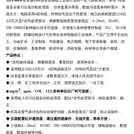
ADT900W
是奥迪特科技在原基础上全新打造的一款气体检测仪，采用*传感
器及全新32位低功耗处理器； 仪表盘显示界面，数值与进度条同时显示，美
观大方；电路采用4层布线，对弱信号及抗干扰更强；独立的高精度进口16位
AD芯片及*信号处理算法，测量数据精度更高更稳定；4~20mA、RS485、
200~1000HZ多种输出信号可选择， 方便接入各种报警控制器、PLC、DCS等
控制系统；防爆结构设计可应用在各种危险的工业场所；产品广泛用于石油化
工、治金矿业、工业制造、市政建设、电力电网、地下管道检修、造纸、消
防、生物制药、畜牧养殖、家居环保、高校实验、科研单位等各个领域。
产品特点：
◆ *高性能传感器，测量精度高，重复性好，使用寿命长；
◆ 采用独立16位AD芯片，4层电路板设计，对弱信号及抗*力更强；
◆ 仪表盘显示界面设计，读数美观大方，体现人性化细节设计；
◆ 白、橙、红三色背光设计，正常、报警状态指示，一目了然；
3
◆ mg/m
、ppm、VOL、LEL多种单位出厂时可选择；
◆ 采用嵌入式32位超低功耗处理器，配以*信号处理算法，响应速度快，稳
定；
◆ 防高浓度气体冲击的自动保护功能，具有恢复出厂设置，防止误操作；
◆ 仪器配置红外遥控器，通过遥控器操作，无须开盖，简单方便；
◆ 三线制4～20mA、 RS485、200~1000HZ信号输出可选，继电器输出，数据
恢复，数据存储等功能；