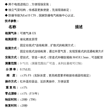
◆ 两个电缆进线口，方便现场安装；
◆ 独立气室结构，传感器更换便捷，无须现场标定；
◆ 防爆等级为Exd II CT6，国家防爆电气检验中心认证。
技术参数：
名称
描述
检测气体：
可燃气体 EX
检测原理：
催化燃攻原理
固定在线式*连续检测，扩散式的检测方式；
检测方式：
固定在线式连续检测，通过外置气泵，实现泵吸式的流通检测方式（
安装方式：
壁挂式、管道
一体式（管道式外螺纹规格:M45X1.5mm，可选配管
测量范围：
0-*LEL（测量范围出厂可选，未列出量程可订制）
分 辨 率：
0.1%LEL
精 度：
≤±3% FS（实际浓度，更高精度要求根据传感器性能定）
操作方式：
红外遥控器远、近距离操作、方便设置
重 复 性：
≤±1%
零点漂移：
≤±1%（F.S/年）
响应时间：
≤20秒（T90）
恢复时间：
≤20秒