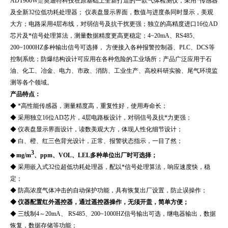
ADT900W
是
奥迪特科技在原基础上全新打造的一款气体检测仪，采用*传感器
及全新32位低功耗处理器； 仪表盘显示界面，数值与进度条同时显示，美观
大方；电路采用4层布线，对弱信号及抗干扰更强；独立的高精度进口16位AD
芯片及*信号处理算法，测量数据精度更高更稳定；4~20mA、RS485、
200~1000HZ多种输出信号可选择， 方便接入各种报警控制器、PLC、DCS等
控制系统；防爆结构设计可应用在各种危险的工业场所；产品广泛应用于石
油、化工、冶金、电力、市政、消防、工业生产、高校科研实验、尾气环境监
测等各个领域。
产
品特点：
◆ *高性能传感器，测量精度高，重复性好，使用寿命长；
◆ 采用独立16位AD芯片，4层电路板设计，对弱信号及抗*力更强；
◆ 仪表盘显示界面设计，读数美观大方，体现人性化细节设计；
◆ 白、橙、红三色背光设计，正常、报警状态指示，一目了然；
3
◆ mg/m
、ppm、VOL、LEL多种单位出厂时可选择；
◆ 采用嵌入式32位超低功耗处理器，配以*信号处理算法，响应速度快，稳
定；
◆ 防高浓度气体冲击的自动保护功能，具有恢复出厂设置，防止误操作；
◆ 仪器配置红外遥控器，通过遥控器操作，无须开盖，简单方便；
◆ 三线制4～20mA、 RS485、200~1000HZ信号输出可选，继电器输出，数据
恢复，数据存储等功能；