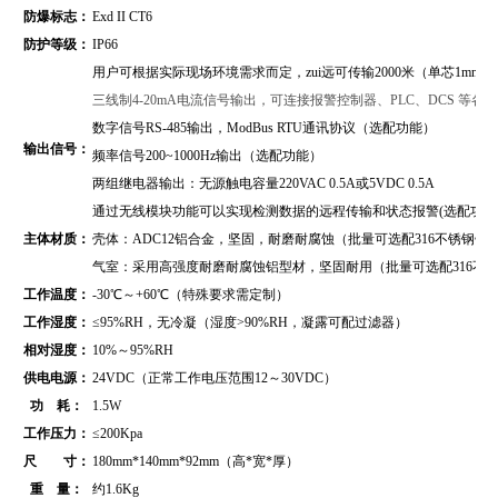
防爆标志：
Exd II CT6
防护等级：
IP66
用户可根据实际现场环境需求而定，zui远可传输2000米（单芯1mm2
三线制4-20mA电流信号输出，可连接报警控制器、PLC、DCS 等
数字信号RS-485输出，
ModBus RTU通讯协议
（
选配功能）
输出信号：
频率信号200~1000Hz输出（选配功能）
两组继电器输出：无源触电容量220VAC 0.5A或5VDC 0.5A
通过无线模块功能可以实现检测数据的远程传输和状态报警(选配功能
主体材质：
壳体：ADC12铝合金，坚固，耐磨耐腐蚀（批量可选配316不锈钢壳
气室：采用高强度耐磨耐腐蚀铝型材，坚固耐用（批量可选配316不
工作温度：
-30℃～+60℃（特殊要求需定制）
工作湿度：
≤95%RH，无冷凝（湿度>90%RH，凝露可配过滤器）
相对湿度：
10%～95%RH
供电电源：
24VDC（正常工作电压范围12～30VDC）
功 耗：
1.5W
工作压力：
≤200Kpa
尺 寸：
180mm*140mm*92mm（高*宽*厚）
重 量：
约1.6Kg