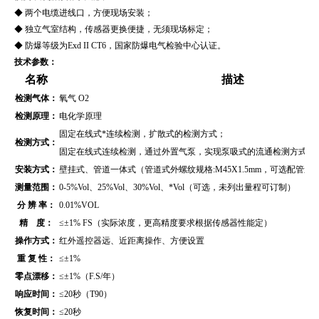
◆ 两个电缆进线口，方便现场安装；
◆ 独立气室结构，传感器更换便捷，无须现场标定；
◆ 防爆等级为Exd II CT6，国家防爆电气检验中心认证。
技术参数：
名称
描述
检测气体：
氧气 O2
检测原理：
电化学原理
固定在线式*连续检测，扩散式的检测方式；
检测方式：
固定在线式连续检测，通过外置气泵，实现泵吸式的流通检测方式（
安装方式：
壁挂式、管道
一体式（管道式外螺纹规格:M45X1.5mm，可选配管
测量范围：
0-5%Vol
、
25%Vol、30%Vol、*Vol
（可选，未列出量程可订制）
分 辨 率：
0.01
%VOL
精 度：
≤±1% FS（实际浓度，更高精度要求根据传感器性能定）
操作方式：
红外遥控器远、近距离操作、方便设置
重 复 性：
≤±1%
零点漂移：
≤±1%（F.S/年）
响应时间：
≤20秒（T90）
恢复时间：
≤20秒