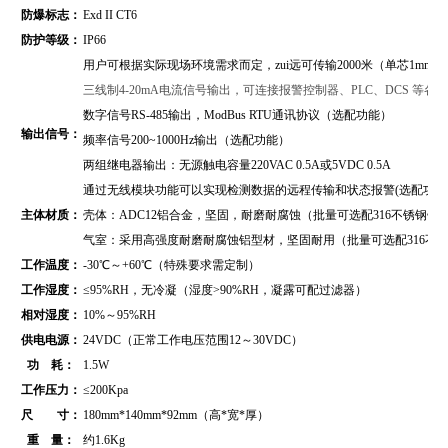
防爆标志：
Exd II CT6
防护等级：
IP66
用户可根据实际现场环境需求而定，zui远可传输2000米（单芯1mm2
三线制4-20mA电流信号输出，可连接报警控制器、PLC、DCS 等
数字信号RS-485输出，
ModBus RTU通讯协议
（
选配功能）
输出信号：
频率信号200~1000Hz输出（选配功能）
两组继电器输出：无源触电容量220VAC 0.5A或5VDC 0.5A
通过无线模块功能可以实现检测数据的远程传输和状态报警(选配功能
主体材质：
壳体：ADC12铝合金，坚固，耐磨耐腐蚀（批量可选配316不锈钢壳
气室：采用高强度耐磨耐腐蚀铝型材，坚固耐用（批量可选配316不
工作温度：
-30℃～+60℃（特殊要求需定制）
工作湿度：
≤95%RH，无冷凝（湿度>90%RH，凝露可配过滤器）
相对湿度：
10%～95%RH
供电电源：
24VDC（正常工作电压范围12～30VDC）
功 耗：
1.5W
工作压力：
≤200Kpa
尺 寸：
180mm*140mm*92mm（高*宽*厚）
重 量：
约1.6Kg