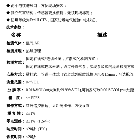
◆ 两个电缆进线口，方便现场安装；
◆ 独立气室结构，传感器更换便捷，无须现场标定；
◆ 防爆等级为Exd II CT6，国家防爆电气检验中心认证。
技术参数：
名称
描述
检测气体：
氩气 AR
检测原理：
热导原理
固定在线式*连续检测，扩散式的检测方式；
检测方式：
固定在线式连续检测，通过外置气泵，实现泵吸式的流通检测方式（
安装方式：
壁挂式、管道
一体式（管道式外螺纹规格:M45X1.5mm，可选配管
测量范围：
0-*VOL
分 辨 率：
0.01%VOL(zui大测到99.99%VOL),可特殊订制0.001%VOL(zui大测到99
精 度：
≤
±1%FS
操作方式：
红外遥控器远、近距离操作、方便设置
重 复 性：
≤±
1%
零点漂移：
≤±1%（F.S/年）
响应时间：
≤20秒（T90）
恢复时间：
≤20秒