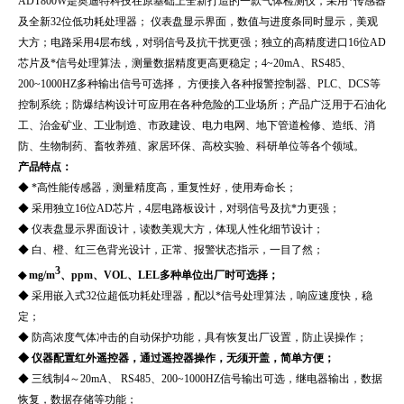
ADT800W
是奥迪特科技在原基础上全新打造的一款气体检测仪，采用*传感器
及全新32位低功耗处理器； 仪表盘显示界面，数值与进度条同时显示，美观
大方；电路采用4层布线，对弱信号及抗干扰更强；独立的高精度进口16位AD
芯片及*信号处理算法，测量数据精度更高更稳定；4~20mA、RS485、
200~1000HZ多种输出信号可选择， 方便接入各种报警控制器、PLC、DCS等
控制系统；防爆结构设计可应用在各种危险的工业场所；产品广泛用于石油化
工、治金矿业、工业制造、市政建设、电力电网、地下管道检修、造纸、消
防、生物制药、畜牧养殖、家居环保、高校实验、科研单位等各个领域。
产品特点：
◆ *高性能传感器，测量精度高，重复性好，使用寿命长；
◆ 采用独立16位AD芯片，4层电路板设计，对弱信号及抗*力更强；
◆ 仪表盘显示界面设计，读数美观大方，体现人性化细节设计；
◆ 白、橙、红三色背光设计，正常、报警状态指示，一目了然；
3
◆ mg/m
、ppm、VOL、LEL多种单位出厂时可选择；
◆ 采用嵌入式32位超低功耗处理器，配以*信号处理算法，响应速度快，稳
定；
◆ 防高浓度气体冲击的自动保护功能，具有恢复出厂设置，防止误操作；
◆ 仪器配置红外遥控器，通过遥控器操作，无须开盖，简单方便；
◆ 三线制4～20mA、 RS485、200~1000HZ信号输出可选，继电器输出，数据
恢复，数据存储等功能；