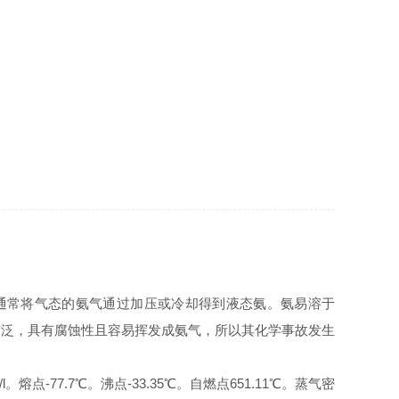
常将气态的氨气通过加压或冷却得到液态氨。氨易溶于
广泛，具有腐蚀性且容易挥发成氨气，所以其化学事故发生
熔点-77.7
℃
。沸点-33.35
℃
。自燃点651.11
℃
。蒸气密