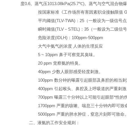
度0.6。蒸气压1013.08kPa(25.7
℃
)。蒸气与空气混合物爆炸
按国家标准《工作场所有害因素职业接触限值 GBZ2-
平均阈值(TLV-TWA)：25（一般设为一级信号
瞬时阈值(TLV－STEL)：35（一般设为二级
信号
危险浓度(IDLH)：100ppm-500ppm
大气中氨气的浓度 人体的生理反应
5 ~ 10ppm 鼻子可察觉其臭味。
20 ppm 觉察氨的特臭。
40ppm 少数人眼部感受轻度刺激。
100ppm 数分钟的曝露引起眼部及鼻腔的相当刺
400ppm 引起喉头、鼻腔及上呼吸道的严重刺激
700ppm 曝露三十分钟以上可能引起眼部*性的
1700ppm 严重的咳嗽、喘息三十分钟内即可致
5000ppm 严重的肺水肿症，窒息片刻即可致命
二、液氨的工作安全规则：