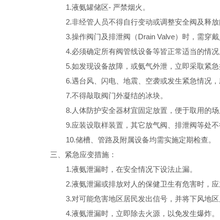
1.液氨罐储区- 严禁烟火。
2.非经管人员不得自行变动或调整安全阀及释放
3.操作阀门及排泄阀（Drain Valve）时，需
4.必须确定所有阀管线设备等皆正常适当的情况
5.如发现设备故障，或氨气外泄，立即采取紧急
6.遇台风、闪电、地震、空袭或发生紧急情况，
7.不得敲取阀门外凝结的冰块。
8.人体防护安全器材宜固定放置，便于取用的场
9.应装设取样装置，其它放气阀、排泄阀等处不
10.储槽、管路及附属设备均需实施定期检查。
三、紧急应变措施：
1.液氨泄漏时，在安全情况下设法止漏。
2.液氨泄漏或排放对人的保健卫生有危害时，应
3.对可能危害地区居民发出
信号
，并将下风地区
4.液氨泄漏时，立即除去火源，以免发生爆炸。