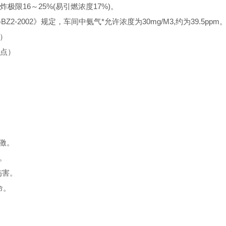
极限16～25%(易引燃浓度17%)。
2002》规定，车间中氨气*允许浓度为30mg/M3,约为39.5p
点）
点）
激。
。
伤害。
命。
。