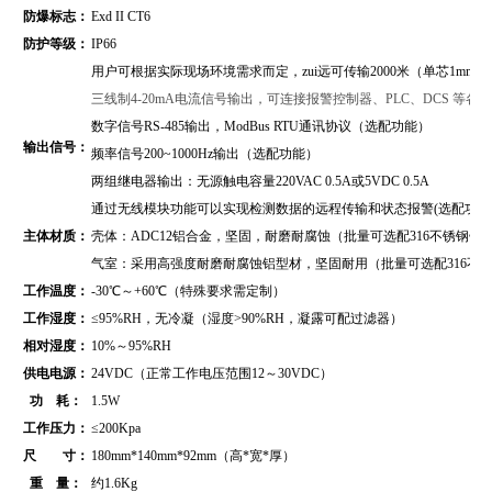
防爆标志：
Exd II CT6
防护等级：
IP66
用户可根据实际现场环境需求而定，zui远可传输2000米（单芯1mm2
三线制4-20mA电流信号输出，可连接报警控制器、PLC、DCS 等
数字信号RS-485输出，
ModBus RTU通讯协议
（
选配功能）
输出信号：
频率信号200~1000Hz输出（选配功能）
两组继电器输出：无源触电容量220VAC 0.5A或5VDC 0.5A
通过无线模块功能可以实现检测数据的远程传输和状态报警(选配功能
主体材质：
壳体：ADC12铝合金，坚固，耐磨耐腐蚀（批量可选配316不锈钢壳
气室：采用高强度耐磨耐腐蚀铝型材，坚固耐用（批量可选配316不
工作温度：
-30℃～+60℃（特殊要求需定制）
工作湿度：
≤95%RH，无冷凝（湿度>90%RH，凝露可配过滤器）
相对湿度：
10%～95%RH
供电电源：
24VDC（正常工作电压范围12～30VDC）
功 耗：
1.5W
工作压力：
≤200Kpa
尺 寸：
180mm*140mm*92mm（高*宽*厚）
重 量：
约1.6Kg