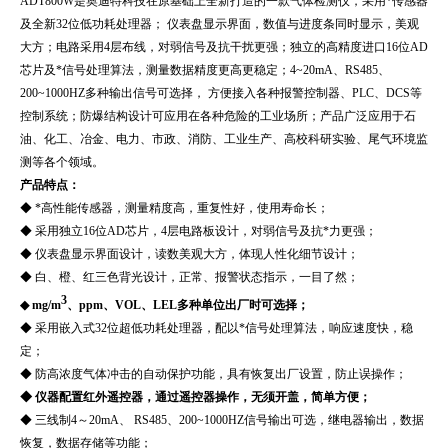
ADT800W
是奥迪特科技在原基础上全新打造的一款气体检测仪，采用*传感器
及全新32位低功耗处理器； 仪表盘显示界面，数值与进度条同时显示，美观
大方；电路采用4层布线，对弱信号及抗干扰更强；独立的高精度进口16位AD
芯片及*信号处理算法，测量数据精度更高更稳定；4~20mA、RS485、
200~1000HZ多种输出信号可选择， 方便接入各种报警控制器、PLC、DCS等
控制系统；防爆结构设计可应用在各种危险的工业场所；产品广泛应用于石
油、化工、冶金、电力、市政、消防、工业生产、高校科研实验、尾气环境监
测等各个领域。
产品特点：
◆ *高性能传感器，测量精度高，重复性好，使用寿命长；
◆ 采用独立16位AD芯片，4层电路板设计，对弱信号及抗*力更强；
◆ 仪表盘显示界面设计，读数美观大方，体现人性化细节设计；
◆ 白、橙、红三色背光设计，正常、报警状态指示，一目了然；
3
◆ mg/m
、ppm、VOL、LEL多种单位出厂时可选择；
◆ 采用嵌入式32位超低功耗处理器，配以*信号处理算法，响应速度快，稳
定；
◆ 防高浓度气体冲击的自动保护功能，具有恢复出厂设置，防止误操作；
◆ 仪器配置红外遥控器，通过遥控器操作，无须开盖，简单方便；
◆ 三线制4～20mA、 RS485、200~1000HZ信号输出可选，继电器输出，数据
恢复，数据存储等功能；