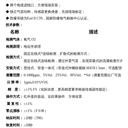
◆ 两个电缆进线口，方便现场安装；
◆ 独立气室结构，传感器更换便捷，无须现场标定；
◆ 防爆等级为Exd II CT6，国家防爆电气检验中心认证。
技术参数：
名称
描述
检测气体：
氧气 O2
检测原理：
电化学原理
固定在线式*连续检测，扩散式的检测方式；
检测方式：
固定在线式连续检测，通过外置气泵，实现泵吸式的流通检测方式（
安装方式：
壁挂式、管道
一体式（管道式外螺纹规格:M45X1.5mm，可选配管
测量范围：
0-
1000ppm、
5%Vol
、
25%Vol、30%Vol、*Vol
（测量范围出厂可选，未
分 辨 率：
1ppm,0.01
%VOL
精 度：
≤±1% FS（实际浓度，更高精度要求根据传感器性能定）
操作方式：
红外遥控器远、近距离操作、方便设置
重 复 性：
≤±1%
零点漂移：
≤±1%（F.S/年）
响应时间：
≤20秒（T90）
恢复时间：
≤20秒