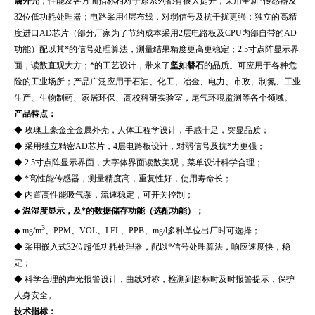
属外壳
，性能及各方面指标相对于原系列都有很大提升，采用全新*传感器及
32位低功耗处理器；电路采用4层布线，对弱信号及抗干扰更强；独立的高精
度进口AD芯片（部分厂家为了节约成本采用2层电路板及CPU内部自带的AD
功能）配以其*的信号处理算法，测量结果精度更高更稳定；2.5寸点阵显示界
面，读数直观大方；*的工艺设计，带来了
坚如磐石
的品质。可应用于各种危
险的工业场所；产品广泛应用于石油、化工、冶金、电力、市政、制氮、工业
生产、生物制药、家居环保、高校科研实验室，尾气环境监测等各个领域。
产品特点
：
◆
玫瑰土豪金全金属外壳，人体工程学设计，手感十足，突显品质；
◆ 采用独立精密AD芯片，4层电路板设计，对弱信号及抗*力更强；
◆ 2.5寸点阵显示界面，大字体界面读数美观，菜单设计科学合理；
◆ *高性能传感器，测量精度高，重复性好，使用寿命长；
◆ 内置高性能吸气泵，流速稳定，可开关控制；
◆
温湿度显示，及*的数据储存功能（选配功能）；
3
◆ mg/m
、PPM、VOL、LEL、PPB、mg/l多种单位出厂时可选择；
◆ 采用嵌入式32位超低功耗处理器，配以*信号处理算法，响应速度快，稳
定；
◆ 科学合理的声光报警设计，曲线对称，检测到超标时及时报警提示，保护
人身安全。
技术指标
：