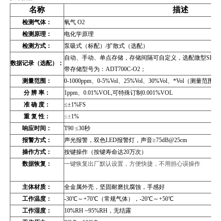
名称
描述
检测气体：
氧气 O2
检测原理：
电化学原理
检测方式：
泵吸式（标配）/扩散式（选配）
自动、手动、单点存储，存储间隔可自定义，选配微型SD存储
数据记录（选配）：
带存储型号为：ADT700C-O2；
测量范围：
0-1000ppm
、0-5%Vol、25%Vol、30%Vol、*Vol
（测量范围出
分 辨 率：
1ppm
、0.01%VOL,可特殊订制0.001%VOL
准 确 度：
≤
±1%FS
重 复 性：
≤±
1%
响应时间：
T90
≤30秒
报警方式：
声光报警，双色LED报警灯，声音≥75dB@25cm
操作方式：
按键操作（按键寿命达20万次）
数据恢复：
一键恢复出厂默认设置，方便快捷，不用担心误操作
主体材质：
全金属外壳
，坚固耐磨抗腐蚀，手感好
工作温度：
-30
℃～+70℃（常规气体），-20℃～+50℃
工作湿度：
10%RH ~95%RH
，无结露