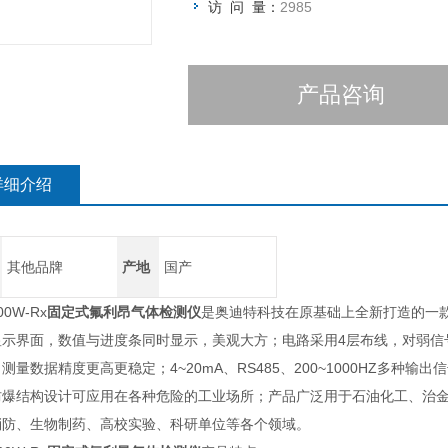
访 问 量：
2985
产品咨询
详细介绍
其他品牌
产地
国产
00W-Rx
固定式氟利昂气体检测仪
是奥迪特科技在原基础上全新打造的一款
显示界面，数值与进度条同时显示，美观大方；电路采用4层布线，对弱信
测量数据精度更高更稳定；4~20mA、RS485、200~1000HZ多种输
防爆结构设计可应用在各种危险的工业场所；产品广泛用于石油化工、治
消防、生物制药、高校实验、科研单位等各个领域。