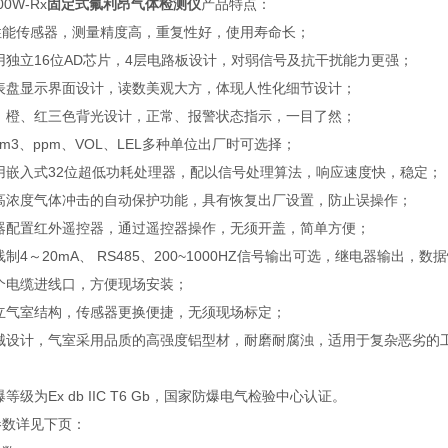
00W-Rx
固定式氟利昂气体检测仪
产品特点：
性能传感器，测量精度高，重复性好，使用寿命长；
用独立16位AD芯片，4层电路板设计，对弱信号及抗干扰能力更强；
仪表盘显示界面设计，读数美观大方，体现人性化细节设计；
白、橙、红三色背光设计，正常、报警状态指示，一目了然；
g/m3、ppm、VOL、LEL多种单位出厂时可选择；
采用嵌入式32位超低功耗处理器，配以信号处理算法，响应速度快，稳定；
防高浓度气体冲击的自动保护功能，具有恢复出厂设置，防止误操作；
仪器配置红外遥控器，通过遥控器操作，无须开盖，简单方便；
线制4～20mA、 RS485、200~1000HZ信号输出可选，继电器输出
两个电缆进线口，方便现场安装；
独立气室结构，传感器更换便捷，无须现场标定；
机械设计，气室采用品质的高强度铝型材，耐磨耐腐浊，适用于复杂恶劣的
爆等级为Ex db IIC T6 Gb，国家防爆电气检验中心认证。
参数详见下页：