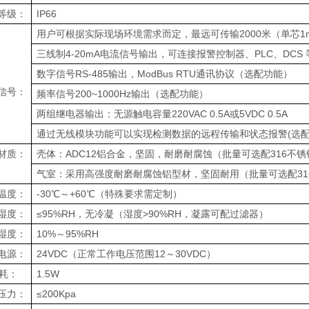
等级：
IP66
用户可根据实际现场环境需求而定，最远可传输2000米（单芯1
三线制4-20mA电流信号输出，可连接报警控制器、PLC、DC
数字信号RS-485输出，ModBus RTU通讯协议（选配功能）
信号：
频率信号200~1000Hz输出（选配功能）
两组继电器输出：无源触电容量220VAC 0.5A或5VDC 0.5A
通过无线模块功能可以实现检测数据的远程传输和状态报警(选配
材质：
壳体：ADC12铝合金，坚固，耐磨耐腐蚀（批量可选配316不
气室：采用高强度耐磨耐腐蚀铝型材，坚固耐用（批量可选配31
温度：
-30℃～+60℃（特殊要求需定制）
湿度：
≤95%RH，无冷凝（湿度>90%RH，凝露可配过滤器）
湿度：
10%～95%RH
电源：
24VDC（正常工作电压范围12～30VDC）
耗：
1.5W
压力：
≤200Kpa