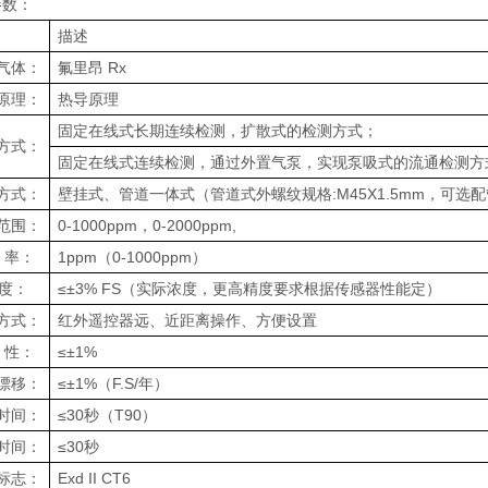
参数：
描述
气体：
氟里昂 Rx
原理：
热导原理
固定在线式长期连续检测，扩散式的检测方式；
方式：
固定在线式连续检测，通过外置气泵，实现泵吸式的流通检测方
方式：
壁挂式、管道一体式（管道式外螺纹规格:M45X1.5mm，可
范围：
0-1000ppm，0-2000ppm,
 率：
1ppm（0-1000ppm）
度：
≤±3% FS（实际浓度，更高精度要求根据传感器性能定）
方式：
红外遥控器远、近距离操作、方便设置
 性：
≤±1%
漂移：
≤±1%（F.S/年）
时间：
≤30秒（T90）
时间：
≤30秒
标志：
Exd II CT6