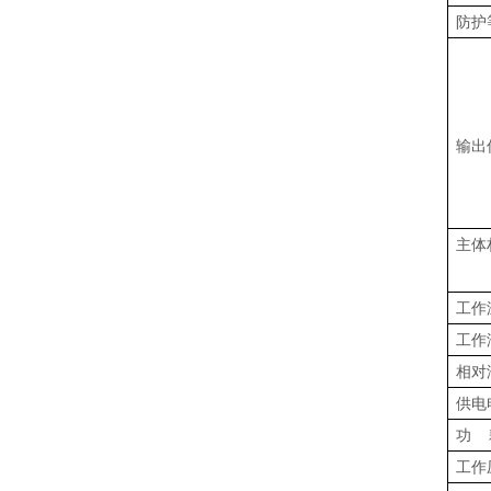
防护
输出
主体
工作
工作
相对
供电
功 
工作