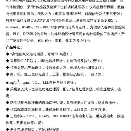
ADT
8
00系列固定式气体检测仪是奥迪特科技在原系列基础上全新打造的一款
气体检测仪，采用*传感器及全新32位低功耗处理器； 仪表盘显示界面，数值
与进度条同时显示，美观大方；电路采用4层布线，对弱信号及抗干扰更强；
独立的高精度进口AD芯片及*信号处理算法，测量数据精度更高更稳定；
4~20mA、RS485、200~1000HZ多种输出信号可选择， 方便接入各种报警控制
器、PLC、DCS等控制系统；防爆结构设计可应用在各种危险的工业场所；产
品广泛应用于冶金、石油石化、市政、化工等各个行业。
产品特点：
◆ *高性能氧化锆传感器，可耐700高温℃；
◆ 采用独立AD芯片，4层电路板设计，对弱信号及抗*力更强；
◆ 仪表盘显示界面设计，读数美观大方，体现人性化细节设计；
◆ 白、橙、红三色背光设计，正常、报警状态指示，一目了然；
3
◆ mg/m
、ppm、VOL、LEL多种单位可选择；
◆ 采用嵌入式32位超低功耗处理器，配以*信号处理算法，响应速度快，稳
定；
◆ 防高浓度气体冲击的自动保护功能，具有恢复出厂设置，防止误操作；
◆ 仪器配置红外遥控器，通过遥控器操作，无须开盖，简单方便；
◆ 三线制4～20mA、 RS485、200~1000HZ信号输出可选，继电器输出，数据
恢复，数据存储等功能；
◆ 两个电缆进线口，方便现场安装；