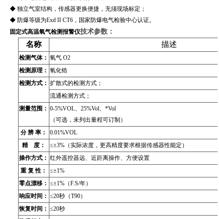
◆ 独立气室结构，传感器更换便捷，无须现场标定；
◆ 防爆等级为Exd II CT6，国家防爆电气检验中心认证。
技术参数：
固定式高温氧气检测报警仪
名称
描述
检测气体：
氧气 O2
检测原理：
氧化锆
检测方式：
扩散式的检测方式；
流通检测方式；
测量范围：
0-5%VOL、25
%Vol、*Vol
（可选，未列出量程可订制）
分 辨 率：
0.01
%VOL
精 度：
≤±3%（实际浓度，更高精度要求根据传感器性能定）
操作方式：
红外遥控器远、近距离操作、方便设置
重 复 性：
≤±1%
零点漂移：
≤±1%（F.S/年）
响应时间：
≤20秒（T90）
恢复时间：
≤20秒