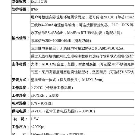
防爆标志：
Exd II CT6
防护等级：
IP66
用户可根据实际现场环境需求而定，远可传输2000米（单芯1mm
三线制4-20mA电流信号输出，可连接报警控制器、PLC、DCS
数字信号RS-485输出，
ModBus RTU通讯协议
（
选配功能）
输出信号：
频率信号200~1000Hz输出（选配功能）
两组继电器输出：无源触电容量220VAC 0.5A或5VDC 0.5A
通过无线模块功能可以实现检测数据的远程传输和状态报警(选配
主体材质：
壳体：ADC12铝合金，坚固，耐磨耐腐蚀（可选配316不锈钢壳体
气室：采用高强度耐磨耐腐蚀铝型材，坚固耐用（可选配316不锈
安装方式：
壁挂管道一体式（探头螺纹尺寸:M18X1.5mm）
工作温度：
0-700℃（传感器工作温度）
工作湿度：
≤95%RH，无冷凝
相对湿度：
10%～95%RH
供电电源：
24VDC（正常工作电压范围12～30VDC）
功 耗：
1.5W
工作压力：
≤200Kpa
尺 寸：
180mm*140mm*92mm（高*宽*厚）