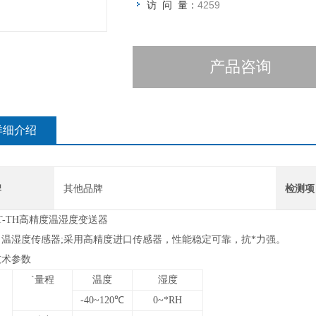
访 问 量：
4259
产品咨询
详细介绍
牌
其他品牌
检测项
IT-TH高精度温湿度变送器
：温湿度传感器;采用高精度进口传感器，性能稳定可靠，抗*力强。
技术参数
`量程
温度
湿度
-40~120℃
0~*RH