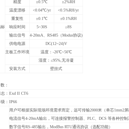
精度
±0.5℃
±2%RH
温度漂移
<0.04℃/yr
<0.5%RH/yr
重复性
±0.1℃
±0.1%RH
指标
响应时间
5~30S
≥8S
输出信号
4-20mA、RS485（Modus协议)
供电电源
DC(12~24)V
主板工作环境
温度：-20℃~50℃
湿度：≤95%,无冷凝
安装方式
壁挂式
参数：
标志：
Exd II CT6
等级：
IP66
用户可根据实际现场环境需求而定，远可传输2000米（单芯1mm2
电流信号4-20mA输出，可连接报警控制器、PLC、DCS 等各种控
数字信号RS-485输出，
ModBus RTU通讯协议
（
选配功能）