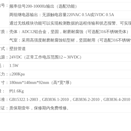
信号：
频率信号200-1000Hz输出（选配功能）
两组继电器输出：无源触电容量220VAC 0.5A或5VDC 0.5A
通过无线模块功能可以实现检测数据的远程传输和状态报警、可实现
材质：
壳体：ADC12铝合金，坚固，耐磨耐腐蚀（可选配316不锈钢壳体）
气室：采用高强度耐磨耐腐蚀铝型材，坚固耐用（可选配316不锈钢
方式：
壁挂管道
电源：
24VDC（正常工作电压范围12～30VDC）
耗：
1.5W
压力：
≤200Kpa
寸：
180mm*140mm*92mm（高*宽*厚）
量：
约1.6Kg
标准：
GB15322.1-2003，GB3836.1-2010，GB3836.2-2010，GB3836.4-2010
保证：
质保期壹年，保修期内免费维修。