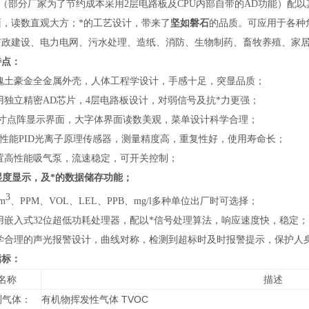
（部分厂家为了节约成本采用2层电路板及CPU内部自带的AD功能）配以
面，读数直观大方；*的工艺设计，带来了
坚如磐石
的品质。可应用于各种
市政建设、电力电网、污水处理、造纸、消防、生物制药、畜牧养殖、家
特点
：
瑰土豪金全金属外壳，人体工程学设计，手感十足，突显品质；
用独立精密AD芯片，4层电路板设计，对弱信号及抗*力更强；
.5寸点阵显示界面，大字体界面读数美观，菜单设计科学合理；
高性能PID光离子原理传感器，测量精度高，重复性好，使用寿命长；
内置高性能吸气泵，流速稳定，可开关控制；
度显示，及*的数据储存功能；
3
m
、PPM、VOL、LEL、PPB、mg/l多种单位出厂时可选择；
用嵌入式32位超低功耗处理器，配以*信号处理算法，响应速度快，稳定；
科学合理的声光报警设计，曲线对称，检测到超标时及时报警提示，保护人
指标
：
名称
描述
测气体：
有机物挥发性气体 TVOC