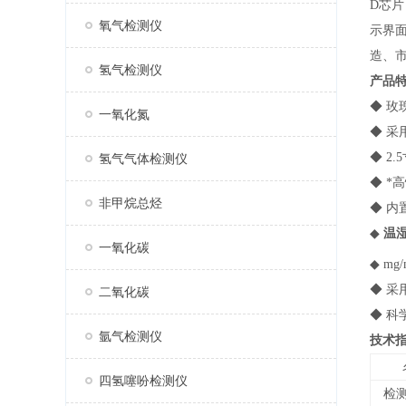
D芯片
氧气检测仪
示界
造、
氢气检测仪
产品
◆
玫
一氧化氮
◆ 采
◆ 2
氢气气体检测仪
◆ *
非甲烷总烃
◆ 
◆
温湿
一氧化碳
◆ mg/
◆ 采
二氧化碳
◆ 
氩气检测仪
技术
四氢噻吩检测仪
检