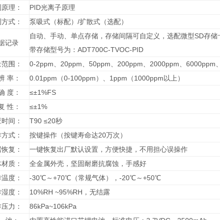
测原理：
PID光离子原理
测方式：
泵吸式（标配）/扩散式（选配）
自动、手动、单点存储，存储间隔可自定义，选配微型SD存储卡
据记录
带存储型号为：ADT700C-TVOC-PID
量范围：
0-2ppm、20ppm、50ppm、200ppm、2000ppm、600
辨 率：
0.01ppm（0-100ppm）、1ppm（1000ppm以上）
确 度：
≤±1%FS
复 性：
≤±1%
应时间：
T90 ≤20秒
作方式：
按键操作（按键寿命达20万次）
据恢复：
一键恢复出厂默认设置，方便快捷，不用担心误操作
体材质：
全金属外壳，坚固耐磨抗腐蚀，手感好
作温度：
-30℃～+70℃（常规气体），-20℃～+50℃
作湿度：
10%RH ~95%RH，无结露
作压力：
86kPa~106kPa