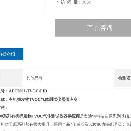
访 问 量：
3059
产品咨询
详细介绍
牌
其他品牌
检测项
型号
：ADT700J-TVOC
-PID
有机挥发物TVOC气体测试仪器供应商
名称
：
描述
：
有机挥发物TVOC气体测试仪器供应商
00系列
是奥迪特科技在原系列基础
标相对于原系列都有很大提升，采用全新*传感器及32位低功耗处理器；电