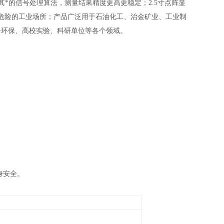
其*的信号处理算法，测量结果精度更高更稳定；2.5寸点阵显
危险的工业场所；产品广泛用于
石油化工、治金矿业、工业制
居环保、高校实验、科研单位等各个领域。
身安全。