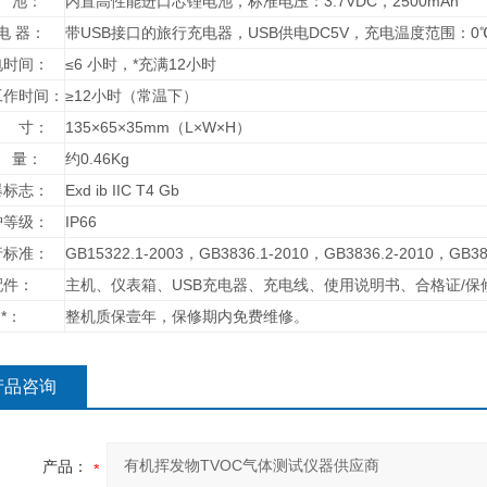
 池：
内置高性能进口芯锂电池，标准电压：3.7VDC，2500mAh
电 器：
带USB接口的旅行充电器，USB供电DC5V，充电温度范围：0
电时间：
≤6 小时，*充满12小时
工作时间：
≥12小时（常温下）
 寸：
135×65×35mm（L×W×H）
 量：
约0.46Kg
爆标志：
Exd ib IIC T4 Gb
护等级：
IP66
行标准：
GB15322.1-2003，GB3836.1-2010，GB3836.2-2010，GB38
配件：
主机、仪表箱、USB充电器、充电线、使用说明书、合格证/保
*：
整机质保壹年，保修期内免费维修。
产品咨询
产品：