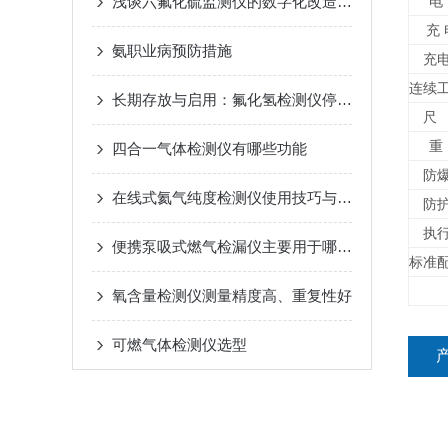
电
浅谈六氟化硫监测仪的数字化改造：从模拟量输出到LoRa无线传输
充 
氨职业病预防措施
充
连续
长期存放与启用：氟化氢检测仪停用期间的维护及重新启用检查规范
尺
重
四合一气体检测仪有哪些功能
防
在线式氦气纯度检测仪使用技巧与维护常识
防
执
便携泵吸式燃气检漏仪主要用于哪些行业或领域？
标准
氧含量检测仪测量精度高、重复性好
可燃气体检测仪选型