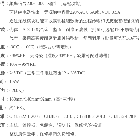
信号：
频率信号200~1000Hz输出（选配功能）
两组继电器输出：无源触电容量220VAC 0.5A或5VDC 0.5A
通过无线模块功能可以实现检测数据的远程传输和状态报警(选配功
材质：
壳体：ADC12铝合金，坚固，耐磨耐腐蚀（批量可选配316不锈钢壳
气室：采用高强度耐磨耐腐蚀铝型材，坚固耐用（批量可选配316不
温度：
-30℃～+60℃（特殊要求需定制）
湿度：
≤95%RH，无冷凝（湿度>90%RH，凝露可配过滤器）
湿度：
10%～95%RH
电源：
24VDC（正常工作电压范围12～30VDC）
耗：
1.5W
压力：
≤200Kpa
寸：
180mm*140mm*92mm（高*宽*厚）
量：
约1.6Kg
标准：
GB15322.1-2003，GB3836.1-2010，GB3836.2-2010，GB3836.4-2010
配置：
主机、遥控器、包装盒、说明书、保修卡/合格证
：
整机质保壹年，保修期内免费维修。