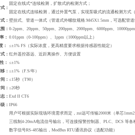
固定在线式*连续检测，扩散式的检测方式；
方式：
固定在线式连续检测，通过外置气泵，实现泵吸式的流通检测方式
方式：
壁挂式、管道
一体式（管道式外螺纹规格:M45X1.5mm，可选配
范围：
0-
2ppm、20ppm、50ppm、200ppm、2000ppm、6000ppm、10000ppm
 率：
0.01ppm（0-100ppm）、1ppm（1000ppm以上）
度：
≤±1% FS（实际浓度，更高精度要求根据传感器性能定）
方式：
红外遥控器远、近距离操作、方便设置
 性：
≤±1%
漂移：
≤±1%（F.S/年）
时间：
≤15秒（T90）
时间：
≤20秒
标志：
Exd II CT6
等级：
IP66
用户可根据实际现场环境需求而定，zui远可传输2000米（单芯1mm
三线制4-20mA电流信号输出，可连接报警控制器、PLC、DCS 
数字信号RS-485输出，
ModBus RTU通讯协议
（
选配功能）