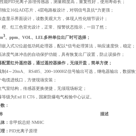
高性能PID光离子原理传感器，测量精度高，重复性好，使用寿命长；
用独立16位AD芯片，4层电路板设计，对弱信号及抗*力更强；
仪表盘显示界面设计，读数美观大方，体现人性化细节设计；
白、橙、红三色背光设计，正常、报警状态指示，一目了然；
3
/m
、ppm、VOL、LEL多种单位出厂时可选择；
用嵌入式32位超低功耗处理器，配以*信号处理算法，响应速度快，稳定；
防高浓度气体冲击的自动保护功能，具有恢复出厂设置，防止误操作；
仪器配置红外遥控器，通过遥控器操作，无须开盖，简单方便；
线制4～20mA、 RS485、200~1000HZ信号输出可选，继电器输出，
两个电缆进线口，方便现场安装；
独立气室结构，传感器更换便捷，无须现场标定；
爆等级为Exd II CT6，国家防爆电气检验中心认证。
参数：
称
描述
气体：
非甲烷总烃 NMHC
原理：
PID光离子原理