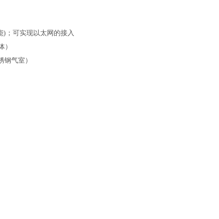
能)；可实现以太网的接入
体）
锈钢气室）