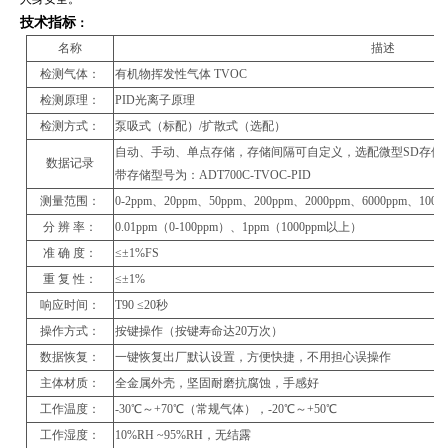
技术指标
：
名称
描述
检测气体：
有机物挥发性气体 TVOC
检测原理：
PID光离子原理
检测方式：
泵吸式（标配）/扩散式（选配）
自动、手动、单点存储，存储间隔可自定义，选配微型SD存储卡
数据记录
带存储型号为：ADT700C-TVOC-PID
测量范围：
0-2ppm、20ppm、50ppm、200ppm、2000ppm、6000pp
分 辨 率：
0.01ppm（0-100ppm）、1ppm（1000ppm以上）
准 确 度：
≤±1%FS
重 复 性：
≤±1%
响应时间：
T90 ≤20秒
操作方式：
按键操作（按键寿命达20万次）
数据恢复：
一键恢复出厂默认设置，方便快捷，不用担心误操作
主体材质：
全金属外壳，坚固耐磨抗腐蚀，手感好
工作温度：
-30℃～+70℃（常规气体），-20℃～+50℃
工作湿度：
10%RH ~95%RH，无结露