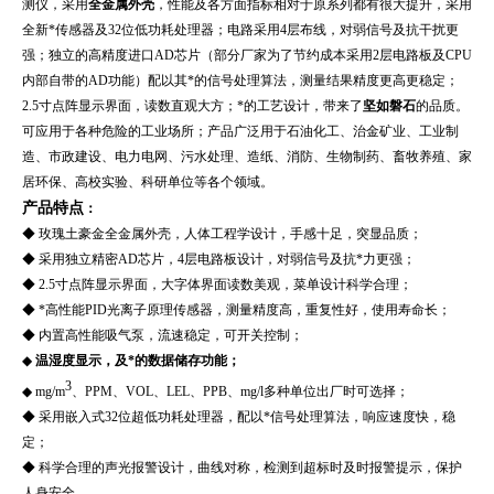
测仪，采用
全金属外壳
，性能及各方面指标相对于原系列都有很大提升，采用
全新*传感器及32位低功耗处理器；电路采用4层布线，对弱信号及抗干扰更
强；独立的高精度进口AD芯片（部分厂家为了节约成本采用2层电路板及CPU
内部自带的AD功能）配以其*的信号处理算法，测量结果精度更高更稳定；
2.5寸点阵显示界面，读数直观大方；*的工艺设计，带来了
坚如磐石
的品质。
可应用于各种危险的工业场所；产品广泛用于
石油化工、治金矿业、工业制
造、市政建设、电力电网、污水处理、造纸、消防、生物制药、畜牧养殖、家
居环保、高校实验、科研单位等各个领域。
产品特点
：
◆
玫瑰土豪金全金属外壳，人体工程学设计，手感十足，突显品质；
◆ 采用独立精密AD芯片，4层电路板设计，对弱信号及抗*力更强；
◆ 2.5寸点阵显示界面，大字体界面读数美观，菜单设计科学合理；
◆ *高性能PID光离子原理传感器，测量精度高，重复性好，使用寿命长；
◆ 内置高性能吸气泵，流速稳定，可开关控制；
◆
温湿度显示，及*的数据储存功能；
3
◆ mg/m
、PPM、VOL、LEL、PPB、mg/l多种单位出厂时可选择；
◆ 采用嵌入式32位超低功耗处理器，配以*信号处理算法，响应速度快，稳
定；
◆ 科学合理的声光报警设计，曲线对称，检测到超标时及时报警提示，保护
人身安全。