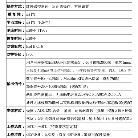
操作方式：
红外遥控器远、近距离操作、方便设置
重 复 性：
≤±1%
零点漂移：
≤±1%（F.S/年）
响应时间：
≤20秒（T90）
恢复时间：
≤20秒
防爆标志：
Exd II CT6
防护等级：
IP66
用户可根据实际现场环境需求而定，远可传输2000米（单芯1mm2屏
三线制4-20mA电流信号输出，可连接报警控制器、PLC、DCS 等
数字信号RS-485输出，
ModBus RTU通讯协议
（
选配功能）
输出信号：
频率信号200~1000Hz输出（选配功能）
两组继电器输出：无源触电容量220VAC 0.5A或5VDC 0.5A
通过无线模块功能可以实现检测数据的远程传输和状态报警(选配功能
主体材质：
壳体：ADC12铝合金，坚固，耐磨耐腐蚀（批量可选配316不锈钢壳
气室：采用高强度耐磨耐腐蚀铝型材，坚固耐用（批量可选配316不
工作温度：
-30℃～+60℃（特殊要求需定制）
工作湿度：
≤95%RH，无冷凝（湿度>90%RH，凝露可配过滤器）