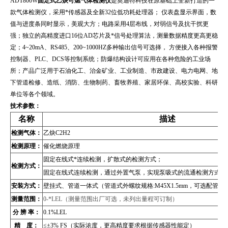
ADT800W
固定式乙炔可燃气体检测仪
是奥迪特科技在原基础上全新打造的一
款气体检测仪，采用*传感器及全新32位低功耗处理器； 仪表盘显示界面，数
值与进度条同时显示，美观大方；电路采用4层布线，对弱信号及抗干扰更
强；独立的高精度进口16位AD芯片及*信号处理算法，测量数据精度更高更稳
定；4~20mA、RS485、200~1000HZ多种输出信号可选择， 方便接入各种报警
控制器、PLC、DCS等控制系统；防爆结构设计可应用在各种危险的工业场
所；产品广泛用于石油化工、治金矿业、工业制造、市政建设、电力电网、地
下管道检修、造纸、消防、生物制药、畜牧养殖、家居环保、高校实验、科研
单位等各个领域。
技术参数：
名称
描述
检测气体：
乙炔C2H2
检测原理：
催化燃烧原理
固定在线式*连续检测，扩散式的检测方式；
检测方式：
固定在线式连续检测，通过外置气泵，实现泵吸式的流通检测方式（
安装方式：
壁挂式、管道
一体式（管道式外螺纹规格:M45X1.5mm，可选配管
测量范围：
0-*LEL（测量范围出厂可选，未列出量程可订制）
分 辨 率：
0.1%LEL
精 度：
≤±3% FS（实际浓度，更高精度要求根据传感器性能定）