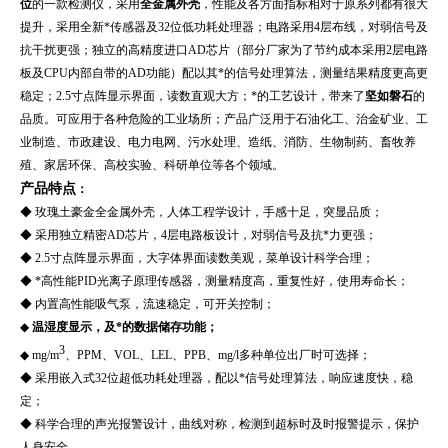
位
的一款检测仪，采用
全金属外壳
，性能及各方面指标相对于原系列都有很大
提升，采用全新*传感器及32位低功耗处理器；电路采用4层布线，对弱信号及
抗干扰更强；独立的高精度进口AD芯片（部分厂家为了节约成本采用2层电路
板及CPU内部自带的AD功能）配以其*的信号处理算法，测量结果精度更高更
稳定；2.5寸点阵显示界面，读数直观大方；*的工艺设计，带来了
坚如磐石
的
品质。可应用于各种危险的工业场所；产品广泛用于
石油化工、治金矿业、工
业制造、市政建设、电力电网、污水处理、造纸、消防、生物制药、畜牧养
殖、家居环保、高校实验、科研单位等各个领域。
产品特点
：
◆
玫瑰土豪金全金属外壳，人体工程学设计，手感十足，突显品质；
◆ 采用独立精密AD芯片，4层电路板设计，对弱信号及抗*力更强；
◆ 2.5寸点阵显示界面，大字体界面读数美观，菜单设计科学合理；
◆ *高性能PID光离子原理传感器，测量精度高，重复性好，使用寿命长；
◆ 内置高性能吸气泵，流速稳定，可开关控制；
◆
温湿度显示，及*的数据储存功能；
3
◆ mg/m
、PPM、VOL、LEL、PPB、mg/l多种单位出厂时可选择；
◆ 采用嵌入式32位超低功耗处理器，配以*信号处理算法，响应速度快，稳
定；
◆ 科学合理的声光报警设计，曲线对称，检测到超标时及时报警提示，保护
人身安全。