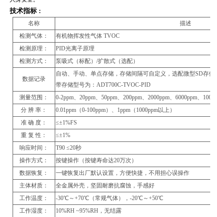
技术指标
：
名称
描述
检测气体：
有机物挥发性气体 TVOC
检测原理：
PID光离子原理
检测方式：
泵吸式（标配）/扩散式（选配）
自动、手动、单点存储，存储间隔可自定义，选配微型SD存储卡
数据记录
带存储型号为：ADT700C-TVOC-PID
测量范围：
0-2ppm、20ppm、50ppm、200ppm、2000ppm、6000pp
分 辨 率：
0.01ppm（0-100ppm）、1ppm（1000ppm以上）
准 确 度：
≤±1%FS
重 复 性：
≤±1%
响应时间：
T90 ≤20秒
操作方式：
按键操作（按键寿命达20万次）
数据恢复：
一键恢复出厂默认设置，方便快捷，不用担心误操作
主体材质：
全金属外壳，坚固耐磨抗腐蚀，手感好
工作温度：
-30℃～+70℃（常规气体），-20℃～+50℃
工作湿度：
10%RH ~95%RH，无结露