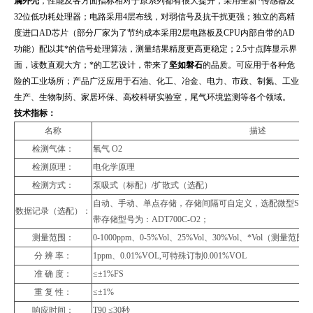
属外壳
，性能及各方面指标相对于原系列都有很大提升，采用全新*传感器及
32位低功耗处理器；电路采用4层布线，对弱信号及抗干扰更强；独立的高精
度进口AD芯片（部分厂家为了节约成本采用2层电路板及CPU内部自带的AD
功能）配以其*的信号处理算法，测量结果精度更高更稳定；2.5寸点阵显示界
面，读数直观大方；*的工艺设计，带来了
坚如磐石
的品质。可应用于各种危
险的工业场所；产品广泛应用于石油、化工、冶金、电力、市政、制氮、工业
生产、生物制药、家居环保、高校科研实验室，尾气环境监测等各个领域。
技
术指标
：
名称
描述
检测气体：
氧气 O2
检测原理：
电化学原理
检测方式：
泵吸式（标配）/扩散式（选配）
自动、手动、单点存储，存储间隔可自定义，选配微型SD存储
数据记录（选配）：
带存储型号为：ADT700C-O2；
测量范围：
0-1000ppm、0-5%Vol、25%Vol、30%Vol、*Vol
分 辨 率：
1ppm、0.01%VOL,可特殊订制0.001%VOL
准 确 度：
≤±1%FS
重 复 性：
≤±1%
响应时间：
T90 ≤30秒