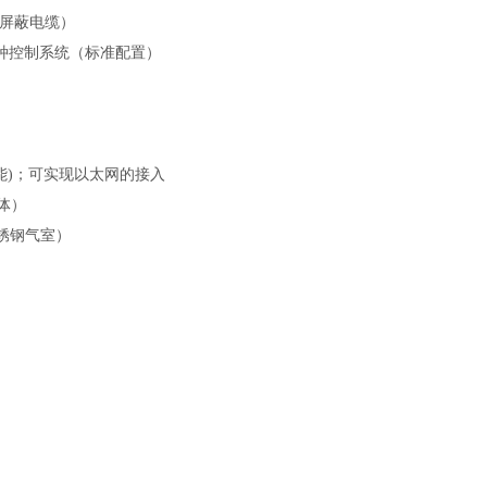
2屏蔽电缆）
等各种控制系统（标准配置）
能)；可实现以太网的接入
体）
锈钢气室）