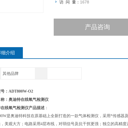
访 问 量：
1678
产品咨询
详细介绍
其他品牌
号：ADT800
W
-O2
奥迪特在线氧气检测仪
名称：
特在线氧气检测仪
产品描述
：
00W
是奥迪特科技在原基础上全新打造的一款气体检测仪，采用*传感器及
示，美观大方；电路采用4层布线，对弱信号及抗干扰更强；独立的高精度进