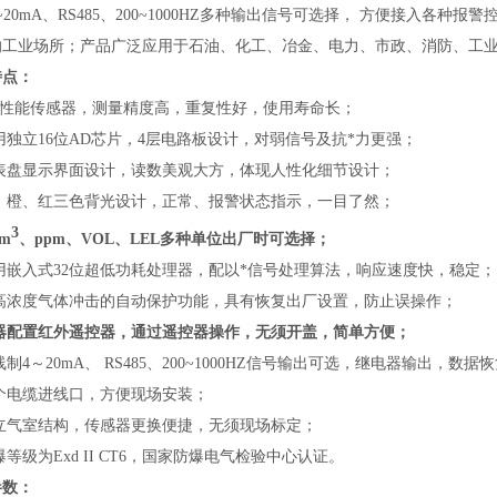
~20mA、RS485、200~1000HZ多种输出信号可选择， 方便接入各
的工业场所；产品广泛应用于石油、化工、冶金、电力、市政、消防、工
特点：
*高性能传感器，测量精度高，重复性好，使用寿命长；
用独立16位AD芯片，4层电路板设计，对弱信号及抗*力更强；
仪表盘显示界面设计，读数美观大方，体现人性化细节设计；
白、橙、红三色背光设计，正常、报警状态指示，一目了然；
3
/m
、ppm、VOL、LEL多种单位出厂时可选择；
用嵌入式32位超低功耗处理器，配以*信号处理算法，响应速度快，稳定；
防高浓度气体冲击的自动保护功能，具有恢复出厂设置，防止误操作；
仪器配置红外遥控器，通过遥控器操作，无须开盖，简单方便；
线制4～20mA、 RS485、200~1000HZ信号输出可选，继电器输出，
两个电缆进线口，方便现场安装；
独立气室结构，传感器更换便捷，无须现场标定；
爆等级为Exd II CT6，国家防爆电气检验中心认证。
参数：