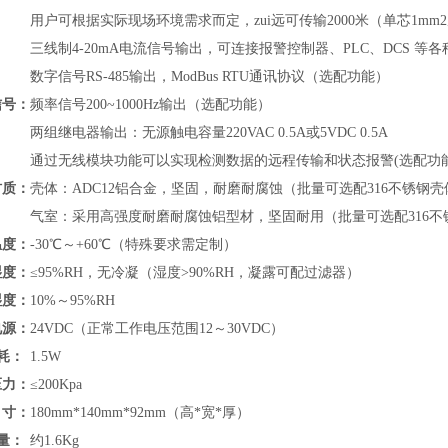
用户可根据实际现场环境需求而定，zui远可传输2000米（单芯1mm
三线制4-20mA电流信号输出，可连接报警控制器、PLC、DCS 
数字信号RS-485输出，
ModBus RTU通讯协议
（
选配功能）
信号：
频率信号200~1000Hz输出（选配功能）
两组继电器输出：无源触电容量220VAC 0.5A或5VDC 0.5A
通过无线模块功能可以实现检测数据的远程传输和状态报警(选配功
材质：
壳体：ADC12铝合金，坚固，耐磨耐腐蚀（批量可选配316不锈钢壳
气室：采用高强度耐磨耐腐蚀铝型材，坚固耐用（批量可选配316不
温度：
-30℃～+60℃（特殊要求需定制）
湿度：
≤95%RH，无冷凝（湿度>90%RH，凝露可配过滤器）
湿度：
10%～95%RH
电源：
24VDC（正常工作电压范围12～30VDC）
耗：
1.5W
压力：
≤200Kpa
寸：
180mm*140mm*92mm（高*宽*厚）
量：
约1.6Kg