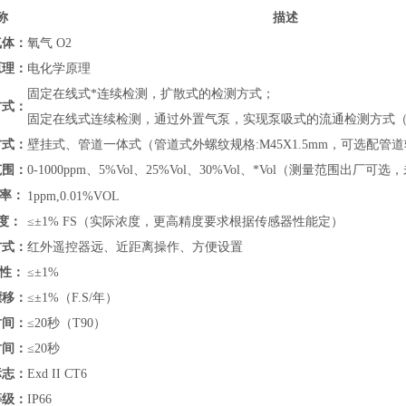
称
描述
气体：
氧气 O2
原理：
电化学原理
固定在线式*连续检测，扩散式的检测方式；
方式：
固定在线式连续检测，通过外置气泵，实现泵吸式的流通检测方式
方式：
壁挂式、管道
一体式（管道式外螺纹规格:M45X1.5mm，可选配
范围：
0-
1000ppm、
5%Vol
、
25%Vol、30%Vol、*Vol
（测量范围出厂可选，
 率：
1ppm,0.01
%VOL
度：
≤±1% FS（实际浓度，更高精度要求根据传感器性能定）
方式：
红外遥控器远、近距离操作、方便设置
 性：
≤±1%
漂移：
≤±1%（F.S/年）
时间：
≤20秒（T90）
时间：
≤20秒
标志：
Exd II CT6
等级：
IP66