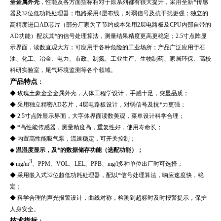
全金属外壳
，性能及各方面指标相对于原系列都有很大提升，采用全新*传感
器及32位低功耗处理器；电路采用4层布线，对弱信号及抗干扰更强；独立的
高精度进口AD芯片（部分厂家为了节约成本采用2层电路板及CPU内部自带的
AD功能）配以其*的信号处理算法，测量结果精度更高更稳定；2.5寸点阵显
示界面，读数直观大方；
可应用于各种危险的工业场所；产品广泛应用于石
油、化工、冶金、电力、市政、制氮、工业生产、
生物制药、家居环保、高校
科研实验室，尾气环境监测
等各个领域。
产品特点
：
◆
玫瑰土豪金全金属外壳，人体工程学设计，手感十足，突显品质；
◆ 采用独立精密AD芯片，4层电路板设计，对弱信号及抗*力更强；
◆ 2.5寸点阵显示界面，大字体界面读数美观，菜单设计科学合理；
◆ *高性能传感器，测量精度高，重复性好，使用寿命长；
◆ 内置高性能吸气泵，流速稳定，可开关控制；
◆
温湿度显示，及*的数据储存功能（选配功能）；
3
◆ mg/m
、PPM、VOL、LEL、PPB、mg/l多种单位出厂时可选择；
◆ 采用嵌入式32位超低功耗处理器，配以*信号处理算法，响应速度快，稳
定；
◆ 科学合理的声光报警设计，曲线对称，检测到超标时及时报警提示，保护
人身安全。
技术指标
：