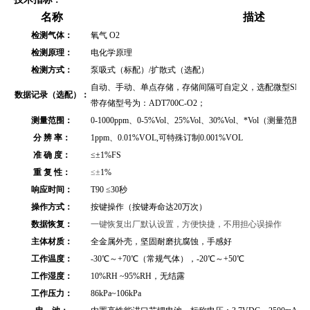
名称
描述
检测气体：
氧气 O2
检测原理：
电化学原理
检测方式：
泵吸式（标配）/扩散式（选配）
自动、手动、单点存储，存储间隔可自定义，选配微型SD存储
数据记录（选配）：
带存储型号为：ADT700C-O2；
测量范围：
0-1000ppm、
0-5%Vol
、
25%Vol、30%Vol、*Vol
（测量范围出
分 辨 率：
1ppm、0.01%VOL,可特殊订制0.001%VOL
准 确 度：
≤
±1%FS
重 复 性：
≤±
1%
响应时间：
T90 ≤30秒
操作方式：
按键操作（按键寿命达20万次）
数据恢复：
一键恢复出厂默认设置，方便快捷，不用担心误操作
主体材质：
全金属外壳
，坚固耐磨抗腐蚀，手感好
工作温度：
-30℃～+70℃（常规气体），-20℃～+50℃
工作湿度：
10%RH ~95%RH，无结露
工作压力：
86kPa~106kPa