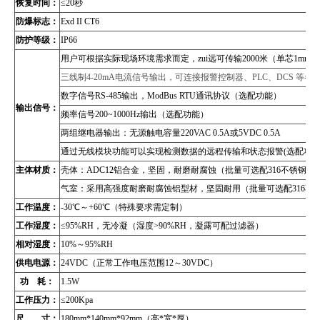
恢复时间：
≤20秒
防爆标志：
Exd II CT6
防护等级：
IP66
用户可根据实际现场环境需求而定，zui远可传输2000米（单芯1mm
三线制4-20mA电流信号输出，可连接报警控制器、PLC、DCS 等
数字信号RS-485输出，
ModBus RTU通讯协议
（
选配功能）
输出信号：
频率信号200~1000Hz输出（选配功能）
两组继电器输出：无源触电容量220VAC 0.5A或5VDC 0.5A
通过无线模块功能可以实现检测数据的远程传输和状态报警(选配功能
主体材质：
壳体：ADC12铝合金，坚固，耐磨耐腐蚀（批量可选配316不锈钢壳
气室：采用高强度耐磨耐腐蚀铝型材，坚固耐用（批量可选配316不
工作温度：
-30℃～+60℃（特殊要求需定制）
工作湿度：
≤95%RH，无冷凝（湿度>90%RH，凝露可配过滤器）
相对湿度：
10%～95%RH
供电电源：
24VDC（正常工作电压范围12～30VDC）
功 耗：
1.5W
工作压力：
≤200Kpa
尺 寸：
180mm*140mm*92mm（高*宽*厚）