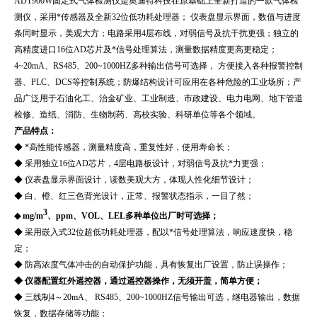
ADT900W固定式气体检测仪是奥迪特科技在原基础上全新打造的一款气体检
测仪，采用*传感器及全新32位低功耗处理器； 仪表盘显示界面，数值与进度
条同时显示，美观大方；电路采用4层布线，对弱信号及抗干扰更强；独立的
高精度进口16位AD芯片及*信号处理算法，测量数据精度更高更稳定；
4~20mA、RS485、200~1000HZ多种输出信号可选择， 方便接入各种报警控制
器、PLC、DCS等控制系统；防爆结构设计可应用在各种危险的工业场所；产
品广泛用于
石油化工、治金矿业、工业制造、市政建设、电力电网、地下管道
检修、造纸、消防、生物制药、高校实验、科研单位等各个领域。
产品特点：
◆ *高性能传感器，测量精度高，重复性好，使用寿命长；
◆ 采用独立16位AD芯片，4层电路板设计，对弱信号及抗*力更强；
◆ 仪表盘显示界面设计，读数美观大方，体现人性化细节设计；
◆ 白、橙、红三色背光设计，正常、报警状态指示，一目了然；
3
◆ mg/m
、ppm、VOL、LEL多种单位出厂时可选择；
◆ 采用嵌入式32位超低功耗处理器，配以*信号处理算法，响应速度快，稳
定；
◆ 防高浓度气体冲击的自动保护功能，具有恢复出厂设置，防止误操作；
◆ 仪器配置红外遥控器，通过遥控器操作，无须开盖，简单方便；
◆ 三线制4～20mA、 RS485、200~1000HZ信号输出可选，继电器输出，数据
恢复，数据存储等功能；