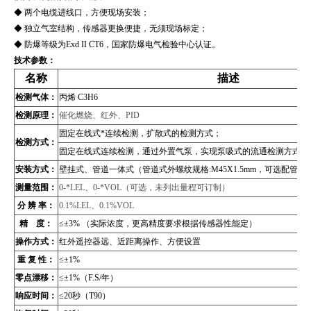
◆ 两个电缆进线口，方便现场安装；
◆ 独立气室结构，传感器更换便捷，无须现场标定；
◆ 防爆等级为Exd II CT6，国家防爆电气检验中心认证。
技术参数：
名称
描述
检测气体：
丙烯 C3H6
检测原理：
催化燃烧、红外、PID
固定在线式*连续检测，扩散式的检测方式；
检测方式：
固定在线式连续检测，通过外置气泵，实现泵吸式的流通检测方式（
安装方式：
壁挂式、管道
一体式（管道式外螺纹规格:M45X1.5mm，可选配管
测量范围：
0-*LEL、0-*VOL（可选，未列出量程可订制）
分 辨 率：
0.1%LEL、0.1%VOL
精 度：
≤±3% （实际浓度，更高精度要求根据传感器性能定）
操作方式：
红外遥控器远、近距离操作、方便设置
重 复 性：
≤±1%
零点漂移：
≤±1%（F.S/年）
响应时间：
≤20秒（T90）