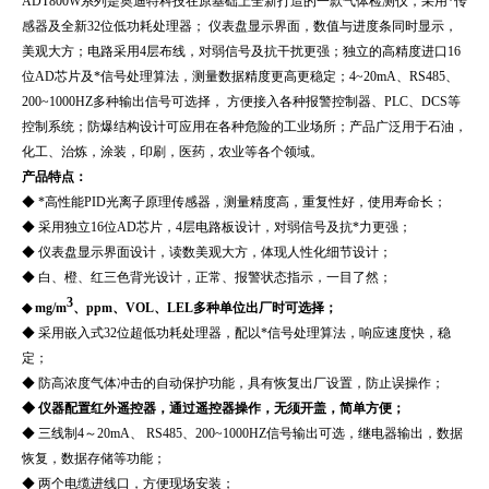
ADT800W系列
是奥迪特科技在原基础上全新打造的一款气体检测仪，采用*传
感器及全新32位低功耗处理器； 仪表盘显示界面，数值与进度条同时显示，
美观大方；电路采用4层布线，对弱信号及抗干扰更强；独立的高精度进口16
位AD芯片及*信号处理算法，测量数据精度更高更稳定；4~20mA、RS485、
200~1000HZ多种输出信号可选择， 方便接入各种报警控制器、PLC、DCS等
控制系统；防爆结构设计可应用在各种危险的工业场所；产品广泛用于
石油，
化工、治炼，涂装，印刷，医药，农业等各个领域。
产品特点：
◆ *高性能PID光离子原理传感器，测量精度高，重复性好，使用寿命长；
◆ 采用独立16位AD芯片，4层电路板设计，对弱信号及抗*力更强；
◆ 仪表盘显示界面设计，读数美观大方，体现人性化细节设计；
◆ 白、橙、红三色背光设计，正常、报警状态指示，一目了然；
3
◆ mg/m
、ppm、VOL、LEL多种单位出厂时可选择；
◆ 采用嵌入式32位超低功耗处理器，配以*信号处理算法，响应速度快，稳
定；
◆ 防高浓度气体冲击的自动保护功能，具有恢复出厂设置，防止误操作；
◆ 仪器配置红外遥控器，通过遥控器操作，无须开盖，简单方便；
◆ 三线制4～20mA、 RS485、200~1000HZ信号输出可选，继电器输出，数据
恢复，数据存储等功能；
◆ 两个电缆进线口，方便现场安装；