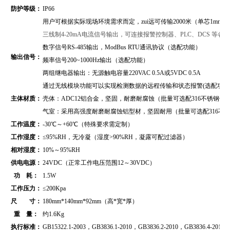
防护等级：
IP66
用户可根据实际现场环境需求而定，zui远可传输2000米（单芯1mm2
三线制4-20mA电流信号输出，可连接报警控制器、PLC、DCS 等
数字信号RS-485输出，
ModBus RTU通讯协议
（
选配功能）
输出信号：
频率信号200~1000Hz输出（选配功能）
两组继电器输出：无源触电容量220VAC 0.5A或5VDC 0.5A
通过无线模块功能可以实现检测数据的远程传输和状态报警(选配功能
主体材质：
壳体：ADC12铝合金，坚固，耐磨耐腐蚀（批量可选配316不锈钢壳
气室：采用高强度耐磨耐腐蚀铝型材，坚固耐用（批量可选配316不
工作温度：
-30℃～+60℃（特殊要求需定制）
工作湿度：
≤95%RH，无冷凝（湿度>90%RH，凝露可配过滤器）
相对湿度：
10%～95%RH
供电电源：
24VDC（正常工作电压范围12～30VDC）
功 耗：
1.5W
工作压力：
≤200Kpa
尺 寸：
180mm*140mm*92mm（高*宽*厚）
重 量：
约1.6Kg
执行标准：
GB15322.1-2003，GB3836.1-2010，GB3836.2-2010，GB3836.4-2010