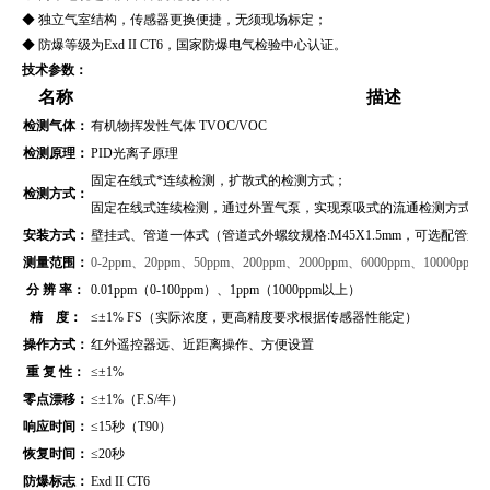
◆ 独立气室结构，传感器更换便捷，无须现场标定；
◆ 防爆等级为Exd II CT6，国家防爆电气检验中心认证。
技术参数：
名称
描述
检测气体：
有机物挥发性气体 TVOC/VOC
检测原理：
PID光离子原理
固定在线式*连续检测，扩散式的检测方式；
检测方式：
固定在线式连续检测，通过外置气泵，实现泵吸式的流通检测方式（
安装方式：
壁挂式、管道
一体式（管道式外螺纹规格:M45X1.5mm，可选配管
测量范围：
0-
2ppm、20ppm、50ppm、200ppm、2000ppm、6000ppm、10000ppm
分 辨 率：
0.01ppm（0-100ppm）、1ppm（1000ppm以上）
精 度：
≤±1% FS（实际浓度，更高精度要求根据传感器性能定）
操作方式：
红外遥控器远、近距离操作、方便设置
重 复 性：
≤±1%
零点漂移：
≤±1%（F.S/年）
响应时间：
≤15秒（T90）
恢复时间：
≤20秒
防爆标志：
Exd II CT6