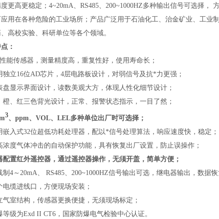
度更高更稳定；4~20mA、RS485、200~1000HZ多种输出信号可选
可应用在各种危险的工业场所；产品广泛用于
石油化工、治金矿业、工业
药、高校实验、科研单位等各个领域。
特点：
*高性能传感器，测量精度高，重复性好，使用寿命长；
用独立16位AD芯片，4层电路板设计，对弱信号及抗*力更强；
仪表盘显示界面设计，读数美观大方，体现人性化细节设计；
白、橙、红三色背光设计，正常、报警状态指示，一目了然；
3
/m
、ppm、VOL、LEL多种单位出厂时可选择；
用嵌入式32位超低功耗处理器，配以*信号处理算法，响应速度快，稳定；
防高浓度气体冲击的自动保护功能，具有恢复出厂设置，防止误操作；
仪器配置红外遥控器，通过遥控器操作，无须开盖，简单方便；
线制4～20mA、 RS485、200~1000HZ信号输出可选，继电器输出，
两个电缆进线口，方便现场安装；
独立气室结构，传感器更换便捷，无须现场标定；
爆等级为Exd II CT6，国家防爆电气检验中心认证。