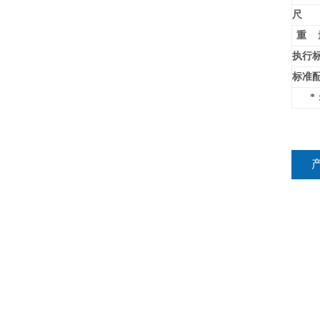
尺 
重 
执行
标准
*