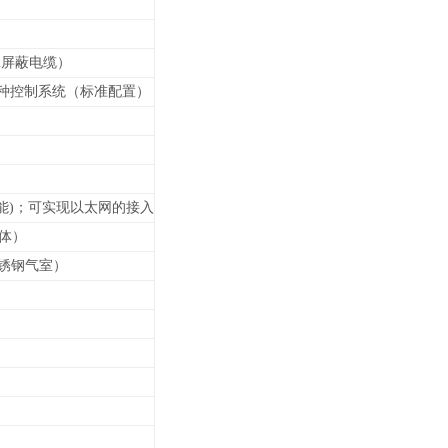
2屏蔽电缆）
等各种控制系统（标准配置）
能)；可实现以太网的接入
壳体）
锈钢气室）