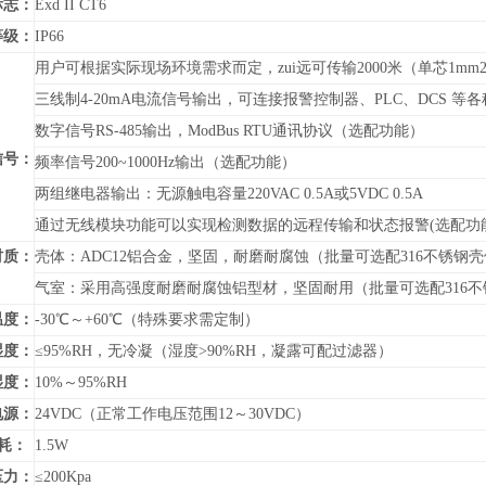
标志：
Exd II CT6
等级：
IP66
用户可根据实际现场环境需求而定，zui远可传输2000米（单芯1mm
三线制4-20mA电流信号输出，可连接报警控制器、PLC、DCS 
数字信号RS-485输出，
ModBus RTU通讯协议
（
选配功能）
信号：
频率信号200~1000Hz输出（选配功能）
两组继电器输出：无源触电容量220VAC 0.5A或5VDC 0.5A
通过无线模块功能可以实现检测数据的远程传输和状态报警(选配功
材质：
壳体：ADC12铝合金，坚固，耐磨耐腐蚀（批量可选配316不锈钢
气室：采用高强度耐磨耐腐蚀铝型材，坚固耐用（批量可选配316不
温度：
-30℃～+60℃（特殊要求需定制）
湿度：
≤95%RH，无冷凝（湿度>90%RH，凝露可配过滤器）
湿度：
10%～95%RH
电源：
24VDC（正常工作电压范围12～30VDC）
耗：
1.5W
压力：
≤200Kpa