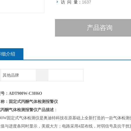
访 问 量：
1637
产品咨询
详细介绍
其他品牌
号：ADT900W-C3H6O
名称：
固定式丙酮气体检测报警仪
式丙酮气体检测报警仪
产品描述
：
900W固定式气体检测仪是奥迪特科技在原基础上全新打造的一款气体检测
数值与进度条同时显示，美观大方；电路采用4层布线，对弱信号及抗干扰更