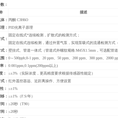
参数：
称
描述
气体：
丙酮 C3H6O
原理：
PID光离子原理
固定在线式*连续检测，扩散式的检测方式；
方式：
固定在线式连续检测，通过外置气泵，实现泵吸式的流通检测方式
方式：
壁挂式、管道
一体式（管道式外螺纹规格:M45X1.5mm，可选配
范围：
0～500ppb;0-1 ppm、20 ppm、50 ppm、200 ppm、300 ppm、2000 
 率：
0.001ppm,0.1ppm(200ppm以上)
度：
≤±3%（实际浓度，更高精度要求根据传感器性能定）
方式：
红外遥控器远、近距离操作、方便设置
 性：
≤±1%
漂移：
≤±1%（F.S/年）
时间：
≤20秒（T90）
时间：
≤20秒