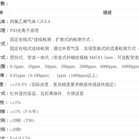
参数：
称
描述
气体：
四氯乙烯气体 C2CL4
原理：
PID光离子原理
固定在线式*连续检测，扩散式的检测方式；
方式：
固定在线式连续检测，通过外置气泵，实现泵吸式的流通检测方式
方式：
壁挂式、管道
一体式（管道式外螺纹规格:M45X1.5mm，可选配
范围：
0-
2ppm、20ppm、50ppm、200ppm、2000ppm、6000ppm、10000pp
 率：
0.01ppm（0-100ppm）、1ppm（1000ppm以上）
度：
≤±1% FS（实际浓度，更高精度要求根据传感器性能定）
方式：
红外遥控器远、近距离操作、方便设置
 性：
≤±1%
漂移：
≤±1%（F.S/年）
时间：
≤20秒（T90）
时间：
≤20秒
标志：
Exd II CT6