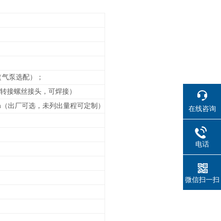
（气泵选配）；
管道转接螺丝接头，可焊接）
m
（
出厂可选，未列出
量程可定制）
在线咨询
电话
微信扫一扫