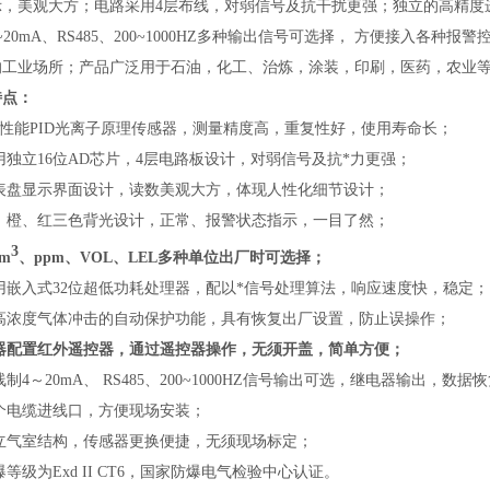
示，美观大方；电路采用4层布线，对弱信号及抗干扰更强；独立的高精度进
~20mA、RS485、200~1000HZ多种输出信号可选择， 方便接入各
的工业场所；产品广泛用于石油，化工、治炼，涂装，印刷，医药，农业
特点：
高性能PID光离子原理传感器，测量精度高，重复性好，使用寿命长；
用独立16位AD芯片，4层电路板设计，对弱信号及抗*力更强；
仪表盘显示界面设计，读数美观大方，体现人性化细节设计；
白、橙、红三色背光设计，正常、报警状态指示，一目了然；
3
/m
、ppm、VOL、LEL多种单位出厂时可选择；
用嵌入式32位超低功耗处理器，配以*信号处理算法，响应速度快，稳定；
防高浓度气体冲击的自动保护功能，具有恢复出厂设置，防止误操作；
仪器配置红外遥控器，通过遥控器操作，无须开盖，简单方便；
线制4～20mA、 RS485、200~1000HZ信号输出可选，继电器输出，
两个电缆进线口，方便现场安装；
独立气室结构，传感器更换便捷，无须现场标定；
爆等级为Exd II CT6，国家防爆电气检验中心认证。