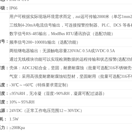
等级：
IP66
用户可根据实际现场环境需求而定，zui远可传输2000米（单芯1mm
三线制4-20mA电流信号输出，可连接报警控制器、PLC、DCS 
数字信号RS-485输出，
ModBus RTU通讯协议
（
选配功能）
信号：
频率信号200~1000Hz输出（选配功能）
两组继电器输出：无源触电容量220VAC 0.5A或5VDC 0.5A
通过无线模块功能可以实现检测数据的远程传输和状态报警(选配功
材质：
壳体：ADC12铝合金，坚固，耐磨耐腐蚀（批量可选配316不锈钢
气室：采用高强度耐磨耐腐蚀铝型材，坚固耐用（批量可选配316不
温度：
-30℃～+60℃（特殊要求需定制）
湿度：
≤95%RH，无冷凝（湿度>90%RH，凝露可配过滤器）
湿度：
10%～95%RH
电源：
24VDC（正常工作电压范围12～30VDC）
耗：
1.5W
压力：
≤200Kpa