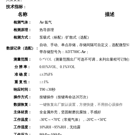
技术指标
：
名称
描述
检测气体：
Ar
氩气
检测原理：
热导原理
检测方式：
泵吸式（标配）/扩散式（选配）
自动、手动、单点存储，存储间隔可自定义，选配微型SD存储
数据记录（选配）：
带存储型号为：ADT700C-
Ar
；
测量范围：
0
-*VOL
（测量范围出厂可选不可调，未列出量程可订制）
分 辨 率：
0.01%VOL、0.1%VOL
准 确 度：
≤
±3%FS
重 复 性：
≤±
1%
响应时间：
T90 ≤30秒
操作方式：
按键操作（按键寿命达20万次）
数据恢复：
一键恢复出厂默认设置，方便快捷，不用担心误操作
主体材质：
全金属外壳
，坚固耐磨抗腐蚀，手感好
工作温度：
-30℃～+70℃（常规气体），-20℃～+50℃
工作湿度：
10%RH ~95%RH，无结露
工作压力：
86kPa~106kPa