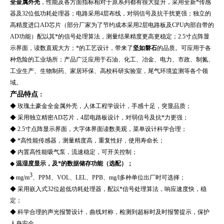
全金属外壳
，性能及各方面指标相对于原系列都有很大提升，采用全新*传感
器及32位低功耗处理器；电路采用4层布线，对弱信号及抗干扰更强；独立的
高精度进口AD芯片（部分厂家为了节约成本采用2层电路板及CPU内部自带的
AD功能）配以其*的信号处理算法，测量结果精度更高更稳定；2.5寸点阵显
示界面，读数直观大方；*的工艺设计，带来了
坚如磐石
的品质。可应用于各
种危险的工业场所；产品广泛应用于石油、化工、冶金、电力、市政、制氮、
工业生产、
生物制药、家居环保、高校科研实验室，尾气环境监测
等各个领
域。
产品特点
：
◆
玫瑰土豪金全金属外壳，人体工程学设计，手感十足，突显品质；
◆ 采用独立精密AD芯片，4层电路板设计，对弱信号及抗*力更强；
◆ 2.5寸点阵显示界面，大字体界面读数美观，菜单设计科学合理；
◆ *高性能传感器，测量精度高，重复性好，使用寿命长；
◆ 内置高性能吸气泵，流速稳定，可开关控制；
◆
温湿度显示，及*的数据储存功能（选配）；
3
◆ mg/m
、PPM、VOL、LEL、PPB、mg/l多种单位出厂时可选择；
◆ 采用嵌入式32位超低功耗处理器，配以*信号处理算法，响应速度快，稳
定；
◆ 科学合理的声光报警设计，曲线对称，检测到超标时及时报警提示，保护
人身安全。