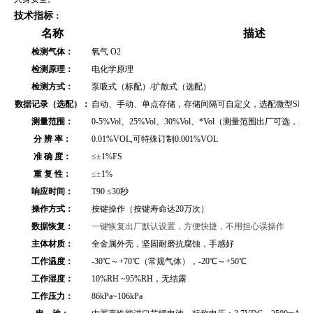
技术指标
：
名称
描述
检测气体：
氧气 O2
检测原理：
电化学原理
检测方式：
泵吸式（标配）/扩散式（选配）
数据记录（选配）：
自动、手动、单点存储，存储间隔可自定义，选配微型SD存储
测量范围：
0-5%Vol
、
25%Vol、30%Vol、*Vol
（测量范围出厂可选，未
分 辨 率：
0.01%VOL,可特殊订制0.001%VOL
准 确 度：
≤
±1%FS
重 复 性：
≤±
1%
响应时间：
T90 ≤30秒
操作方式：
按键操作（按键寿命达20万次）
数据恢复：
一键恢复出厂默认设置，方便快捷，不用担心误操作
主体材质：
全金属外壳
，坚固耐磨抗腐蚀，手感好
工作温度：
-30℃～+70℃（常规气体），-20℃～+50℃
工作湿度：
10%RH ~95%RH，无结露
工作压力：
86kPa~106kPa