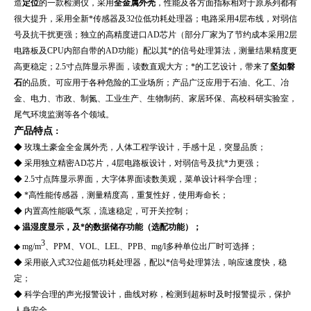
造
定位
的一款检测仪，采用
全金属外壳
，性能及各方面指标相对于原系列都有
很大提升，采用全新*传感器及32位低功耗处理器；电路采用4层布线，对弱信
号及抗干扰更强；独立的高精度进口AD芯片（部分厂家为了节约成本采用2层
电路板及CPU内部自带的AD功能）配以其*的信号处理算法，测量结果精度更
高更稳定；2.5寸点阵显示界面，读数直观大方；*的工艺设计，带来了
坚如磐
石
的品质。可应用于各种危险的工业场所；产品广泛应用于石油、化工、冶
金、电力、市政、制氮、工业生产、
生物制药、家居环保、高校科研实验室，
尾气环境监测
等各个领域。
产品特点
：
◆
玫瑰土豪金全金属外壳，人体工程学设计，手感十足，突显品质；
◆ 采用独立精密AD芯片，4层电路板设计，对弱信号及抗*力更强；
◆ 2.5寸点阵显示界面，大字体界面读数美观，菜单设计科学合理；
◆ *高性能传感器，测量精度高，重复性好，使用寿命长；
◆ 内置高性能吸气泵，流速稳定，可开关控制；
◆
温湿度显示，及*的数据储存功能（选配功能）；
3
◆ mg/m
、PPM、VOL、LEL、PPB、mg/l多种单位出厂时可选择；
◆ 采用嵌入式32位超低功耗处理器，配以*信号处理算法，响应速度快，稳
定；
◆ 科学合理的声光报警设计，曲线对称，检测到超标时及时报警提示，保护
人身安全。