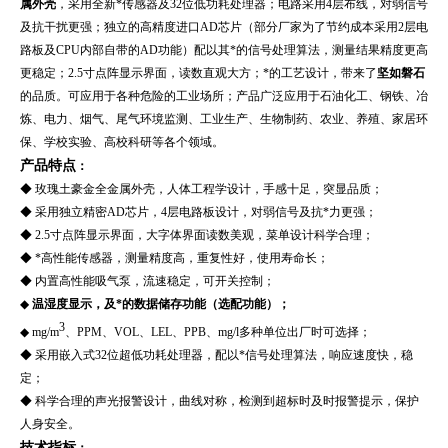
属外壳
，采用全新*传感器及32位低功耗处理器；电路采用4层布线，对弱信号
及抗干扰更强；独立的高精度进口AD芯片（部分厂家为了节约成本采用2层电
路板及CPU内部自带的AD功能）配以其*的信号处理算法，测量结果精度更高
更稳定；2.5寸点阵显示界面，读数直观大方；*的工艺设计，带来了
坚如磐石
的品质。可应用于各种危险的工业场所；产品广泛应用于
石油化工、
钢铁、冶
炼、电力
、
烟气、尾气
环境监测、
工业生产、生物制药
、
农业、养殖、家居环
保
、学校实验
、高校科研
等
各个领域
。
产品特点
：
◆
玫瑰土豪金全金属外壳，人体工程学设计，手感十足，突显品质；
◆ 采用独立精密AD芯片，4层电路板设计，对弱信号及抗*力更强；
◆ 2.5寸点阵显示界面，大字体界面读数美观，菜单设计科学合理；
◆ *高性能传感器，测量精度高，重复性好，使用寿命长；
◆ 内置高性能吸气泵，流速稳定，可开关控制；
◆
温湿度显示，及*的数据储存功能（选配功能）；
3
◆ mg/m
、PPM、VOL、LEL、PPB、mg/l多种单位出厂时可选择；
◆ 采用嵌入式32位超低功耗处理器，配以*信号处理算法，响应速度快，稳
定；
◆ 科学合理的声光报警设计，曲线对称，检测到超标时及时报警提示，保护
人身安全。
技术指标
：