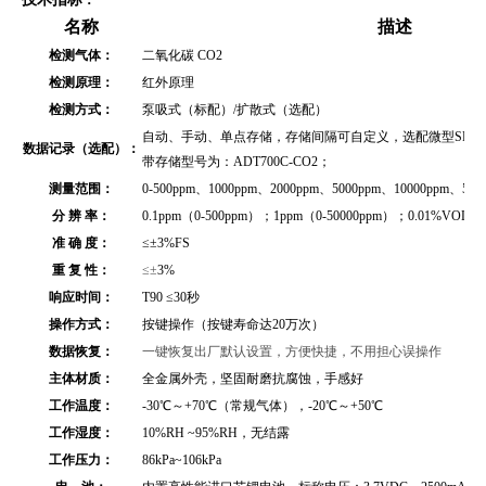
名称
描述
检测气体：
二氧化碳 CO2
检测原理：
红外原理
检测方式：
泵吸式（标配）/扩散式（选配）
自动、手动、单点存储，存储间隔可自定义，选配微型SD存储
数据记录（选配）：
带存储型号为：ADT700C-CO2；
测量范围：
0-500ppm、1000ppm、2000ppm、5000ppm、10000ppm、500
分 辨 率：
0.1ppm（0-500ppm）；1ppm（0-50000ppm）；0.01%VOL（
准 确 度：
≤
±3%FS
重 复 性：
≤±
3%
响应时间：
T90 ≤30秒
操作方式：
按键操作（按键寿命达20万次）
数据恢复：
一键恢复出厂默认设置，方便快捷，不用担心误操作
主体材质：
全金属外壳
，坚固耐磨抗腐蚀，手感好
工作温度：
-30℃～+70℃（常规气体），-20℃～+50℃
工作湿度：
10%RH ~95%RH，无结露
工作压力：
86kPa~106kPa