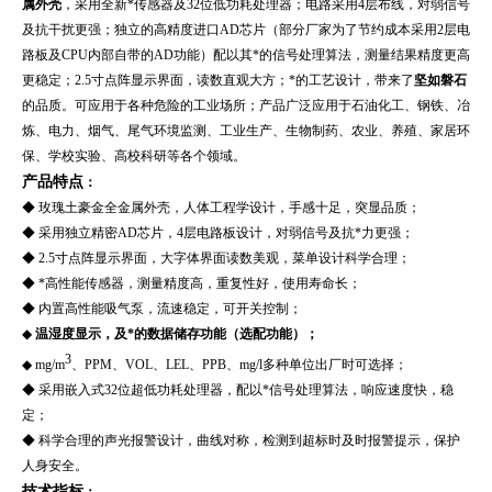
属外壳
，采用全新*传感器及32位低功耗处理器；电路采用4层布线，对弱信号
及抗干扰更强；独立的高精度进口AD芯片（部分厂家为了节约成本采用2层电
路板及CPU内部自带的AD功能）配以其*的信号处理算法，测量结果精度更高
更稳定；2.5寸点阵显示界面，读数直观大方；*的工艺设计，带来了
坚如磐石
的品质。可应用于各种危险的工业场所；产品广泛应用于
石油化工、
钢铁、冶
炼、电力
、
烟气、尾气
环境监测、
工业生产、生物制药
、
农业、养殖、家居环
保
、学校实验
、高校科研
等
各个领域
。
产品特点
：
◆
玫瑰土豪金全金属外壳，人体工程学设计，手感十足，突显品质；
◆ 采用独立精密AD芯片，4层电路板设计，对弱信号及抗*力更强；
◆ 2.5寸点阵显示界面，大字体界面读数美观，菜单设计科学合理；
◆ *高性能传感器，测量精度高，重复性好，使用寿命长；
◆ 内置高性能吸气泵，流速稳定，可开关控制；
◆
温湿度显示，及*的数据储存功能（选配功能）；
3
◆ mg/m
、PPM、VOL、LEL、PPB、mg/l多种单位出厂时可选择；
◆ 采用嵌入式32位超低功耗处理器，配以*信号处理算法，响应速度快，稳
定；
◆ 科学合理的声光报警设计，曲线对称，检测到超标时及时报警提示，保护
人身安全。
技术指标
：