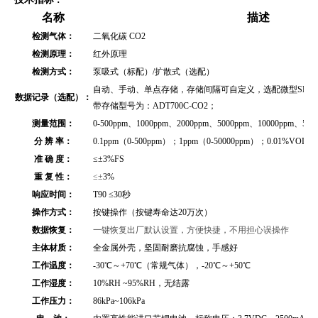
名称
描述
检测气体：
二氧化碳 CO2
检测原理：
红外原理
检测方式：
泵吸式（标配）/扩散式（选配）
自动、手动、单点存储，存储间隔可自定义，选配微型SD存储
数据记录（选配）：
带存储型号为：ADT700C-CO2；
测量范围：
0-500ppm、1000ppm、2000ppm、5000ppm、10000ppm、500
分 辨 率：
0.1ppm（0-500ppm）；1ppm（0-50000ppm）；0.01%VOL（
准 确 度：
≤
±3%FS
重 复 性：
≤±
3%
响应时间：
T90 ≤30秒
操作方式：
按键操作（按键寿命达20万次）
数据恢复：
一键恢复出厂默认设置，方便快捷，不用担心误操作
主体材质：
全金属外壳
，坚固耐磨抗腐蚀，手感好
工作温度：
-30℃～+70℃（常规气体），-20℃～+50℃
工作湿度：
10%RH ~95%RH，无结露
工作压力：
86kPa~106kPa