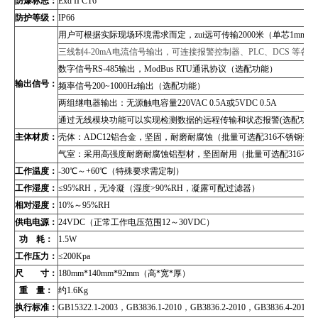
防爆标志：
Exd II CT6
防护等级：
IP66
用户可根据实际现场环境需求而定，zui远可传输2000米（单芯1mm2
三线制4-20mA电流信号输出，可连接报警控制器、PLC、DCS 等
数字信号RS-485输出，
ModBus RTU
通讯协议（
选配功能）
输出信号：
频率信号200~1000Hz输出（选配功能）
两组继电器输出：无源触电容量220VAC 0.5A或5VDC 0.5A
通过无线模块功能可以实现检测数据的远程传输和状态报警(选配功能
主体材质：
壳体：ADC12铝合金，坚固，耐磨耐腐蚀（批量可选配316不锈钢壳
气室：采用高强度耐磨耐腐蚀铝型材，坚固耐用（批量可选配316不
工作温度：
-30
℃～+60℃（特殊要求需定制）
工作湿度：
≤95%RH，无冷凝（湿度>90%RH，凝露可配过滤器）
相对湿度：
10%
～95%RH
供电电源：
24VDC
（正常工作电压范围12～30VDC）
功 耗：
1.5W
工作压力：
≤200Kpa
尺 寸：
180mm*140mm*92mm
（高*宽*厚）
重 量：
约1.6Kg
执行标准：
GB15322.1-2003
，GB3836.1-2010，GB3836.2-2010，GB3836.4-2010