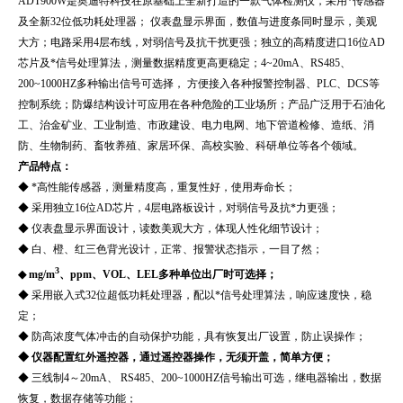
ADT900W
是奥迪特科技在原基础上全新打造的一款气体检测仪，采用*传感器
及全新32位低功耗处理器； 仪表盘显示界面，数值与进度条同时显示，美观
大方；电路采用4层布线，对弱信号及抗干扰更强；独立的高精度进口16位AD
芯片及*信号处理算法，测量数据精度更高更稳定；4~20mA、RS485、
200~1000HZ多种输出信号可选择， 方便接入各种报警控制器、PLC、DCS等
控制系统；防爆结构设计可应用在各种危险的工业场所；产品广泛用于石油化
工、治金矿业、工业制造、市政建设、电力电网、地下管道检修、造纸、消
防、生物制药、畜牧养殖、家居环保、高校实验、科研单位等各个领域。
产品特点：
◆ *高性能传感器，测量精度高，重复性好，使用寿命长；
◆ 采用独立16位AD芯片，4层电路板设计，对弱信号及抗*力更强；
◆ 仪表盘显示界面设计，读数美观大方，体现人性化细节设计；
◆ 白、橙、红三色背光设计，正常、报警状态指示，一目了然；
3
◆ mg/m
、ppm、VOL、LEL多种单位出厂时可选择；
◆ 采用嵌入式32位超低功耗处理器，配以*信号处理算法，响应速度快，稳
定；
◆ 防高浓度气体冲击的自动保护功能，具有恢复出厂设置，防止误操作；
◆ 仪器配置红外遥控器，通过遥控器操作，无须开盖，简单方便；
◆ 三线制4～20mA、 RS485、200~1000HZ信号输出可选，继电器输出，数据
恢复，数据存储等功能；