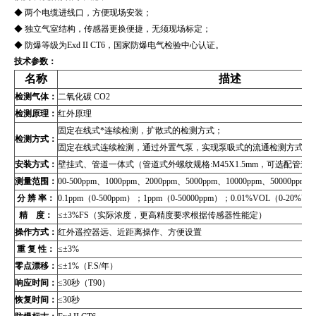
◆ 两个电缆进线口，方便现场安装；
◆ 独立气室结构，传感器更换便捷，无须现场标定；
◆ 防爆等级为Exd II CT6，国家防爆电气检验中心认证。
技术参数：
名称
描述
检测气体：
二氧化碳 CO2
检测原理：
红外原理
固定在线式*连续检测，扩散式的检测方式；
检测方式：
固定在线式连续检测，通过外置气泵，实现泵吸式的流通检测方式（
安装方式：
壁挂式、管道
一体式（管道式外螺纹规格:M45X1.5mm，可选配管
测量范围：
00-500ppm
、1000ppm、2000ppm、5000ppm、10000ppm、50000ppm，0
分 辨 率：
0.1ppm
（0-500ppm）；1ppm（0-50000ppm）；0.01%VOL（0-20%V
精 度：
≤
±3%FS（实际浓度，更高精度要求根据传感器性能定）
操作方式：
红外遥控器远、近距离操作、方便设置
重 复 性：
≤±3%
零点漂移：
≤±1%（F.S/年）
响应时间：
≤30秒（T90）
恢复时间：
≤30秒