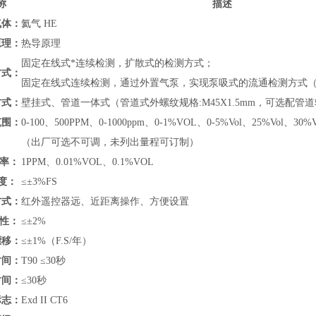
称
描述
气体：
氦气 HE
原理：
热导原理
固定在线式*连续检测，扩散式的检测方式；
方式：
固定在线式连续检测，通过外置气泵，实现泵吸式的流通检测方式
方式：
壁挂式、管道
一体式（管道式外螺纹规格:M45X1.5mm，可选配
范围：
0-100、500PPM、0-1000ppm、0-1%VOL、
0-5%Vol
、
25%Vol、30%V
（出厂可选不可调，未列出量程可订制）
 率：
1PPM
、
0.01
%VOL
、0.1
%VOL
度：
≤
±3%FS
方式：
红外遥控器远、近距离操作、方便设置
 性：
≤±
2%
漂移：
≤±1%（F.S/年）
时间：
T90 ≤30秒
时间：
≤30秒
标志：
Exd II CT6