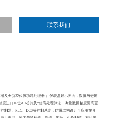
联系我们
器及全新32位低功耗处理器； 仪表盘显示界面，数值与进度
度进口16位AD芯片及*信号处理算法，测量数据精度更高更
各种报警控制器、PLC、DCS等控制系统；防爆结构设计可应用在各
、电力电网、地下管道检修、造纸、消防、生物制药、畜牧养