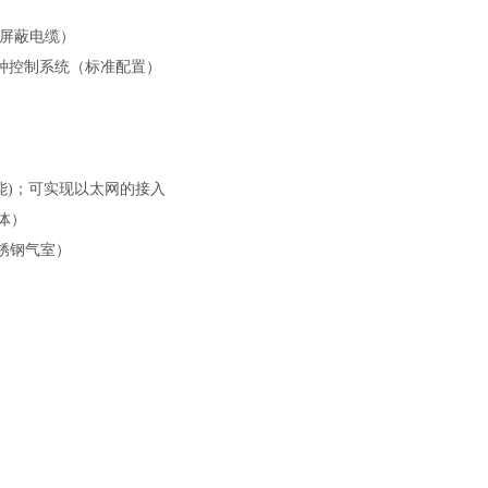
2屏蔽电缆）
等各种控制系统（标准配置）
能)；可实现以太网的接入
体）
锈钢气室）