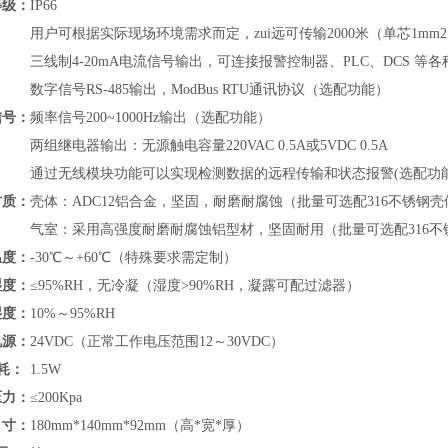
等级：
IP66
用户可根据实际现场环境需求而定，zui远可传输2000米（单芯1mm
三线制4-20mA电流信号输出，可连接报警控制器、PLC、DCS 
数字信号RS-485输出，
ModBus RTU通讯协议
（
选配功能）
信号：
频率信号200~1000Hz输出（选配功能）
两组继电器输出：无源触电容量220VAC 0.5A或5VDC 0.5A
通过无线模块功能可以实现检测数据的远程传输和状态报警(选配功
材质：
壳体：ADC12铝合金，坚固，耐磨耐腐蚀（批量可选配316不锈钢壳
气室：采用高强度耐磨耐腐蚀铝型材，坚固耐用（批量可选配316不
温度：
-30℃～+60℃（特殊要求需定制）
湿度：
≤95%RH，无冷凝（湿度>90%RH，凝露可配过滤器）
湿度：
10%～95%RH
电源：
24VDC（正常工作电压范围12～30VDC）
耗：
1.5W
压力：
≤200Kpa
寸：
180mm*140mm*92mm（高*宽*厚）