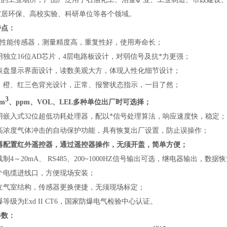
家居环保、高校实验、科研单位等各个领域。
特点：
*高性能传感器，测量精度高，重复性好，使用寿命长；
用独立16位AD芯片，4层电路板设计，对弱信号及抗*力更强；
仪表盘显示界面设计，读数美观大方，体现人性化细节设计；
白、橙、红三色背光设计，正常、报警状态指示，一目了然；
3
/m
、ppm、VOL、LEL多种单位出厂时可选择；
用嵌入式32位超低功耗处理器，配以*信号处理算法，响应速度快，稳定；
防高浓度气体冲击的自动保护功能，具有恢复出厂设置，防止误操作；
仪器配置红外遥控器，通过遥控器操作，无须开盖，简单方便；
线制4～20mA、 RS485、200~1000HZ信号输出可选，继电器输出，
两个电缆进线口，方便现场安装；
独立气室结构，传感器更换便捷，无须现场标定；
爆等级为Exd II CT6，国家防爆电气检验中心认证。
参数：