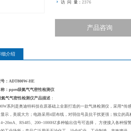
访 问 量：
2376
产品咨询
详细介绍
号：ADT800W-HE
ppm级氦气气密性检测仪
名称：
级氦气气密性检测仪
产品描述
：
800W系列
是奥迪特科技在原基础上全新打造的一款气体检测仪，采用*传感
时显示，美观大方；电路采用4层布线，对弱信号及抗干扰更强；独立的高精
4~20mA、RS485、200~1000HZ多种输出信号可选择， 方便接入
险的工业场所；产品广泛用于石油化工、治金矿业、工业制造、市政建设