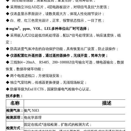
◆ *高性能传感器，测量精度高，重复性好，使用寿命长；
◆ 采用独立16位AD芯片，4层电路板设计，对弱信号及抗*力更强；
◆ 仪表盘显示界面设计，读数美观大方，体现人性化细节设计；
◆ 白、橙、红三色背光设计，正常、报警状态指示，一目了然；
3
◆ mg/m
、ppm、VOL、LEL多种单位出厂时可选择；
◆ 采用嵌入式32位超低功耗处理器，配以*信号处理算法，响应速度快，稳
定；
◆ 防高浓度气体冲击的自动保护功能，具有恢复出厂设置，防止误操作；
◆ 仪器配置红外遥控器，通过遥控器操作，无须开盖，简单方便；
◆ 三线制4～20mA、 RS485、200~1000HZ信号输出可选，继电器输出，数据
恢复，数据存储等功能；
◆ 两个电缆进线口，方便现场安装；
◆ 独立气室结构，传感器更换便捷，无须现场标定；
◆ 防爆等级为Exd II CT6，国家防爆电气检验中心认证。
技术参数：
名称
描述
检测气体：
氨气 NH3
检测原理：
电化学原理
固定在线式*连续检测，扩散式的检测方式；
检测方式：