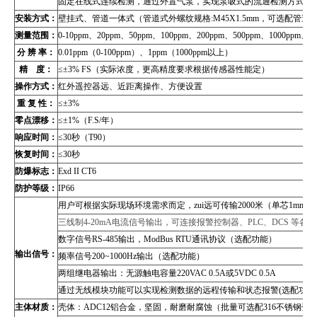
固定在线式连续检测，通过外置气泵，实现泵吸式的流通检测方式（
安装方式：
壁挂式、管道
一体式（管道式外螺纹规格:M45X1.5mm，可选配管
测量范围：
0-10ppm
、20ppm、50ppm、100ppm、200ppm、500ppm、1000pp
分 辨 率：
0.01ppm
（0-100ppm）、1ppm（1000ppm以上）
精 度：
≤±3% FS（实际浓度，更高精度要求根据传感器性能定）
操作方式：
红外遥控器远、近距离操作、方便设置
重 复 性：
≤±3%
零点漂移：
≤±1%（F.S/年）
响应时间：
≤30秒（T90）
恢复时间：
≤30秒
防爆标志：
Exd II CT6
防护等级：
IP66
用户可根据实际现场环境需求而定，zui远可传输2000米（单芯1mm2
三线制4-20mA电流信号输出，可连接报警控制器、PLC、DCS 等
数字信号RS-485输出，
ModBus RTU
通讯协议（
选配功能）
输出信号：
频率信号200~1000Hz输出（选配功能）
两组继电器输出：无源触电容量220VAC 0.5A或5VDC 0.5A
通过无线模块功能可以实现检测数据的远程传输和状态报警(选配功能
主体材质：
壳体：ADC12铝合金，坚固，耐磨耐腐蚀（批量可选配316不锈钢壳