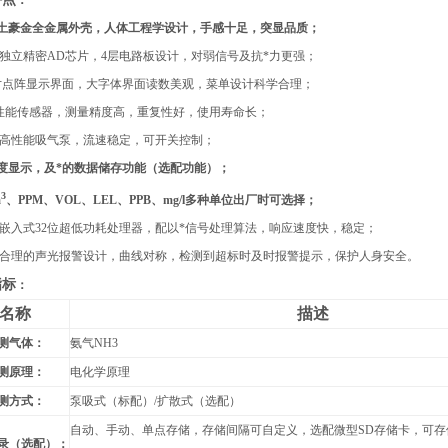
：
土豪金全金属外壳，人体工程学设计，手感十足，突显品质；
用独立精密AD芯片，4层电路板设计，对弱信号及抗*力更强；
.5寸点阵显示界面，大字体界面读数美观，菜单设计科学合理；
高性能传感器，测量精度高，重复性好，使用寿命长；
置高性能吸气泵，流速稳定，可开关控制；
度显示，及*的数据储存功能（选配功能）；
3
m
、PPM、VOL、LEL、PPB、mg/l多种单位出厂时可选择；
用嵌入式32位超低功耗处理器，配以*信号处理算法，响应速度快，稳定；
学合理的声光报警设计，曲线对称，检测到超标时及时报警提示，保护人身安全。
指标
：
名称
描述
测气体：
氨气NH3
测原理：
电化学原理
测方式：
泵吸式（标配）/扩散式（选配）
自动、手动、单点存储，存储间隔可自定义，选配微型SD存储卡，可存储1
录（选配）：