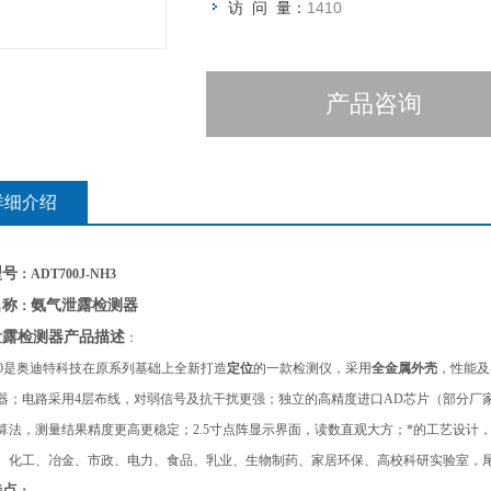
访 问 量：
1410
产品咨询
详细介绍
型号
：ADT700J-NH3
氨气泄露检测器
名称
：
泄露检测器
产品描述
：
0
是奥迪特科技在原系列基础上全新打造
定位
的一款检测仪，采用
全金属外壳
，性能及
器；电路采用4层布线，对弱信号及抗干扰更强；独立的高精度进口AD芯片（部分厂家
算法，测量结果精度更高更稳定；2.5寸点阵显示界面，读数直观大方；*的工艺设计
、化工、冶金、市政、电力、食品、乳业、生物制药、家居环保、高校科研实验室，
特点