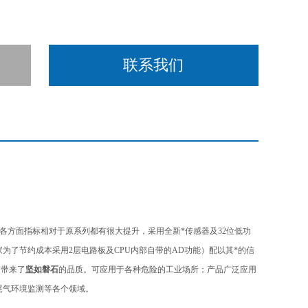
联系我们
各方面指标相对于原系列都有很大提升，采用全新*传感器及32位低功
为了节约成本采用2层电路板及CPU内部自带的AD功能）配以其*的信
，带来了
坚如磐石
的品质。可应用于各种危险的工业场所；产品广泛应用
尾气环境监测
等各个领域。