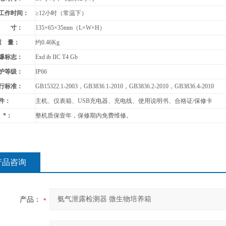
工作时间：
≥12小时（常温下）
 寸：
135
×65×35mm（L×W×H）
重 量：
约
0.46Kg
爆标志：
Exd ib IIC T4 Gb
护等级：
IP66
行标准：
GB15322.1-2003
，GB3836.1-2010，GB3836.2-2010，GB3836.4-2010
件：
主机、仪表箱、USB充电器、充电线、使用说明书、合格证/保修卡
*：
整机质保壹年，保修期内免费维修。
产品咨询
产品：