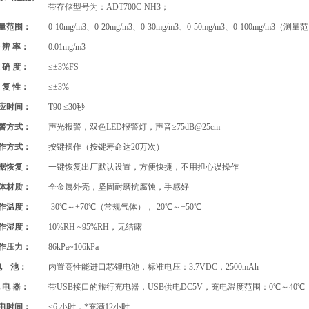
带存储型号为：ADT700C-NH3；
量范围：
0-10mg/m3
、0-20mg/m3、0-30mg/m3、0-50mg/m3、0-100mg/m
 辨 率：
0.01mg/m3
 确 度：
≤
±3%FS
 复 性：
≤
±3%
应时间：
T90
≤30秒
警方式：
声光报警，双色LED报警灯，声音≥75dB@25cm
作方式：
按键操作（按键寿命达20万次）
据恢复：
一键恢复出厂默认设置，方便快捷，不用担心误操作
体材质：
全金属外壳
，坚固耐磨抗腐蚀，手感好
作温度：
-30
℃～+70℃（常规气体），-20℃～+50℃
作湿度：
10%RH ~95%RH
，无结露
作压力：
86kPa~106kPa
电 池：
内置高性能进口芯锂电池，标准电压：3.7VDC，2500mAh
 电 器：
带USB接口的旅行充电器，USB供电DC5V，充电温度范围：
0
℃～40℃
电时间：
≤6 小时，*充满12小时