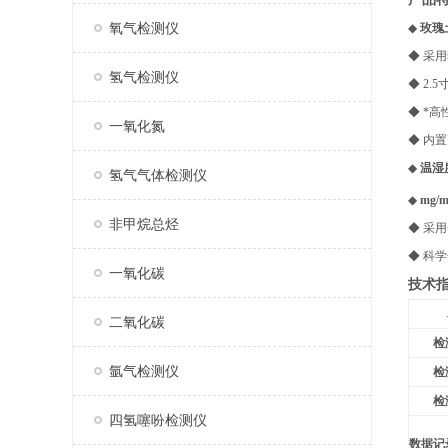
氧气检测仪
◆
玫瑰
◆ 采
氢气检测仪
◆ 2
◆ *
一氧化氮
◆ 内
◆
温湿
氢气气体检测仪
◆
mg/
非甲烷总烃
◆ 采
◆ 科
一氧化碳
技
术
二氧化碳
检
氩气检测仪
检
检
四氢噻吩检测仪
数据记