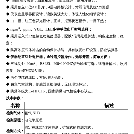
◆ *高性能传感器，测量精度高，重复性好，使用寿命长；
◆ 采用独立16位AD芯片，4层电路板设计，对弱信号及抗*力更强；
◆ 仪表盘显示界面设计，读数美观大方，体现人性化细节设计；
◆ 白、橙、红三色背光设计，正常、报警状态指示，一目了然；
3
◆ mg/m
、ppm、VOL、LEL多种单位出厂时可选择；
◆ 采用嵌入式32位超低功耗处理器，配以*信号处理算法，响应速度快，稳
定；
◆ 防高浓度气体冲击的自动保护功能，具有恢复出厂设置，防止误操作；
◆ 仪器配置红外遥控器，通过遥控器操作，无须开盖，简单方便；
◆ 三线制4～20mA、 RS485、200~1000HZ信号输出可选，继电器输出，数据
恢复，数据存储等功能；
◆ 两个电缆进线口，方便现场安装；
◆ 独立气室结构，传感器更换便捷，无须现场标定；
◆ 防爆等级为Exd II CT6，国家防爆电气检验中心认证。
技术参数：
名称
描述
检测气体：
氨气 NH3
检测原理：
电化学原理
固定在线式*连续检测，扩散式的检测方式；
检测方式：