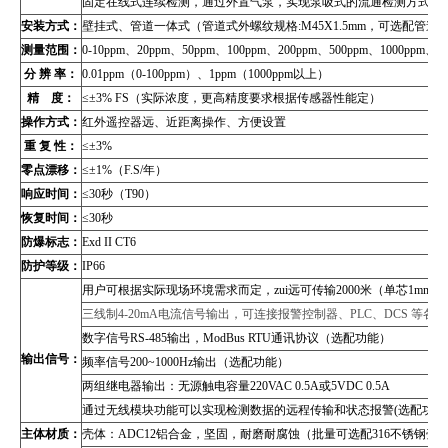
固定在线式连续检测，通过外置气泵，实现泵吸式的流通检测方式（
安装方式：
壁挂式、管道
一体式（管道式外螺纹规格:M45X1.5mm，可选配管
测量范围：
0-10ppm
、20ppm、50ppm、100ppm、200ppm、500ppm、1000pp
分 辨 率：
0.01ppm
（0-100ppm）、1ppm（1000ppm以上）
精 度：
≤±3% FS（实际浓度，更高精度要求根据传感器性能定）
操作方式：
红外遥控器远、近距离操作、方便设置
重 复 性：
≤±3%
零点漂移：
≤±1%（F.S/年）
响应时间：
≤30秒（T90）
恢复时间：
≤30秒
防爆标志：
Exd II CT6
防护等级：
IP66
用户可根据实际现场环境需求而定，zui远可传输2000米（单芯1mm2
三线制4-20mA电流信号输出，可连接报警控制器、PLC、DCS 等
数字信号RS-485输出，
ModBus RTU
通讯协议（
选配功能）
输出信号：
频率信号200~1000Hz输出（选配功能）
两组继电器输出：无源触电容量220VAC 0.5A或5VDC 0.5A
通过无线模块功能可以实现检测数据的远程传输和状态报警(选配功能
主体材质：
壳体：ADC12铝合金，坚固，耐磨耐腐蚀（批量可选配316不锈钢壳