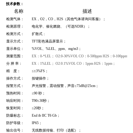
技术参数：
名称
描述
检测气体：
EX，O2，CO，H2S（其他气体请询问客服）；
检测原理：
电化学、催化燃烧、（可选NDIR）；
检测方式：
扩散式
；
显示方式：
TFT彩色液晶屏显示；
显示单位：
%VOL、%LEL、ppm、mg/m3；
测量范围：
EX：0-*LEL； O2:0-30%VOL CO：0-500ppm H2S：0-100ppm；
分 辨 率：
EX：1%LEL； O2:0.1%VOL CO：1ppm H2S：1ppm；
精 度：
≤±3%FS；
操作方式：
按键操作；
报警方式：
声光报警，震动报警，声音≥75dB@25cm；
预热时间：
≤90 秒；
响应时间：
T90≤30秒；
恢复时间：
≤20秒；
防爆标志：
Exd ib IIC T6
Gb
；
防护等级：
IP65；
输出信号：
无线数据传输、打印（选配）；