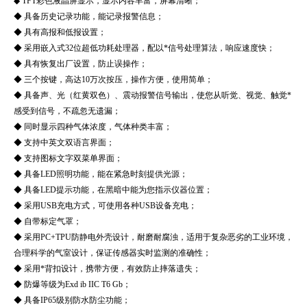
◆ TFT彩色液晶屏显示，显示内容丰富，屏幕清晰；
◆ 具备历史记录功能，能记录报警信息；
◆ 具有高报和低报设置；
◆ 采用嵌入式32位超低功耗处理器，配以*信号处理算法，响应速度快；
◆ 具有恢复出厂设置，防止误操作；
◆ 三个按键，高达10万次按压，操作方便，使用简单；
◆ 具备声、光（红黄双色）、震动报警信号输出，使您从听觉、视觉、触觉*
感受到信号，不疏忽无遗漏；
◆ 同时显示四种气体浓度，气体种类丰富；
◆ 支持中英文双语言界面；
◆ 支持图标文字双菜单界面；
◆ 具备LED照明功能，能在紧急时刻提供光源；
◆ 具备LED提示功能，在黑暗中能为您指示仪器位置；
◆ 采用USB充电方式，可使用各种USB设备充电；
◆ 自带标定气罩；
◆ 采用PC+TPU防静电外壳设计，耐磨耐腐浊，适用于复杂恶劣的工业环境，
合理科学的气室设计，保证传感器实时监测的准确性；
◆ 采用*背扣设计，携带方便，有效防止摔落遗失；
◆ 防爆等级为Exd ib IIC T6 Gb；
◆ 具备IP65级别防水防尘功能；