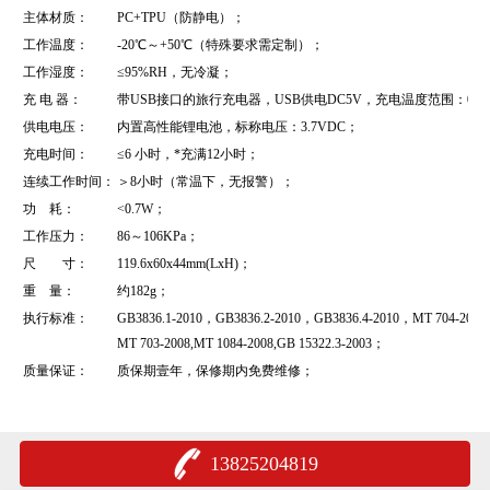
主体材质：
PC+TPU（防静电）；
工作温度：
-20℃～+50℃（特殊要求需定制）；
工作湿度：
≤95%RH，无冷凝；
充 电 器：
带USB接口的旅行充电器，USB供电DC5V，充电温度范围：0～
供电电压：
内置高性能锂电池，标称电压：3.7VDC；
充电时间：
≤6 小时，*充满12小时；
连续工作时间：
＞8小时（常温下，无报警）；
功 耗：
<0.7W；
工作压力：
86～106KPa；
尺 寸：
119.6x60x44mm(LxH)；
重 量：
约182g；
执行标准：
GB3836.1-2010，GB3836.2-2010，GB3836.4-2010，MT 704-2008,
MT 703-2008,MT 1084-2008,GB 15322.3-2003；
质量保证：
质保期壹年，保修期内免费维修；
13825204819