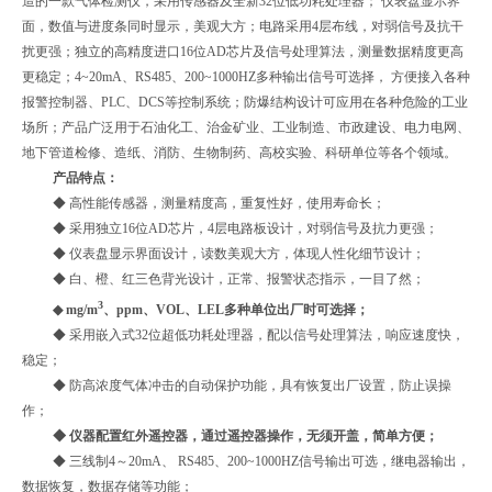
造的一款气体检测仪，采用传感器及全新32位低功耗处理器； 仪表盘显示界
面，数值与进度条同时显示，美观大方；电路采用4层布线，对弱信号及抗干
扰更强；独立的高精度进口16位AD芯片及信号处理算法，测量数据精度更高
更稳定；4~20mA、RS485、200~1000HZ多种输出信号可选择， 方便接入各种
报警控制器、PLC、DCS等控制系统；防爆结构设计可应用在各种危险的工业
场所；产品广泛用于石油化工、治金矿业、工业制造、市政建设、电力电网、
地下管道检修、造纸、消防、生物制药、高校实验、科研单位等各个领域。
产品特点：
◆ 高性能传感器，测量精度高，重复性好，使用寿命长；
◆ 采用独立16位AD芯片，4层电路板设计，对弱信号及抗力更强；
◆ 仪表盘显示界面设计，读数美观大方，体现人性化细节设计；
◆ 白、橙、红三色背光设计，正常、报警状态指示，一目了然；
3
◆ mg/m
、
ppm、VOL、LEL多种单位出厂时可选择；
◆ 采用嵌入式32位超低功耗处理器，配以信号处理算法，响应速度快，
稳定；
◆ 防高浓度气体冲击的自动保护功能，具有恢复出厂设置，防止误操
作；
◆ 仪器配置红外遥控器，通过遥控器操作，无须开盖，简单方便；
◆ 三线制4～20mA、 RS485、200~1000HZ信号输出可选，继电器输出，
数据恢复，数据存储等功能；