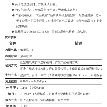
◆ 两个电缆进线口，方便现场安装；
◆ 独立气室结构，传感器更换便捷，无须现场标定；
◆ **的机械设计，气室采用**品质的高强度铝型材，耐磨耐腐浊，适用
于复杂恶劣的工业环境，合理科学的气室设计，保证传感器实时监测
的准确性；
◆ 防爆等级为Ex db IIC T6 Gb，国家防爆电气检验中心认证。
技术参数：
名称
描述
检测气体：
氟里昂
Rx
检测原理：
热导原理
固定在线式长期连续检测，扩散式的检测方式；
检测方式：
固定在线式连续检测，通过外置气泵，实现泵吸式的流通检测方式（
安装方式：
壁挂式、管道
一体式（管道式外螺纹规格
:M45X1.5mm，可选配
测量范围：
0-1000ppm,0-2000ppm
分
辨
率：
1ppm（0-1000ppm）
精
度：
≤±3% FS（实际浓度，更高精度要求根据传感器性能定）
操作方式：
红外遥控器远、近距离操作、方便设置
重
复
性：
≤±1%