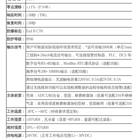
零点漂移：
≤±1%（F.S/年）
响应时间：
≤30秒（T90）
恢复时间：
≤30秒
防爆标志：
Exd II CT6
防护等级：
IP66
输出信号：
用户可根据实际现场环境需求而定，*远可传输
2000米（单芯1mm2
三线制
4-20mA电流信号输出，可连接报警控制器、PLC、DCS 等
数字信号
RS-485输出，
ModBus RTU通讯协议
（
选配功能）
频率信号
200~1000Hz输出（选配功能）
两组继电器输出：无源触电容量
220VAC 0.5A或5VDC 0.5A
通过无线模块功能可以实现检测数据的远程传输和状态报警
(选配功
主体材质：
壳体：
ADC12铝合金，坚固，耐磨耐腐蚀（批量可选配316不锈钢壳
气室：采用高强度耐磨耐腐蚀铝型材，坚固耐用（批量可选配
316
工作温度：
-30℃～+60℃（特殊要求需定制）
工作湿度：
≤95%RH，无冷凝（湿度>90%RH，凝露可配过滤器）
相对湿度：
10%～95%RH
供电电源：
24VDC（正常工作电压范围12～30VDC）