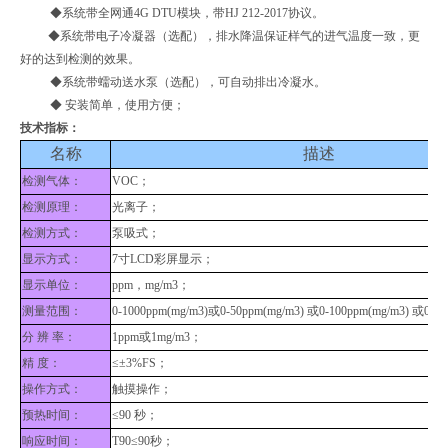
◆系统带全网通4G DTU模块，带HJ 212-2017协议。
◆系统带电子冷凝器（选配），排水降温保证样气的进气温度一致，更
好的达到检测的效果。
◆系统带蠕动送水泵（选配），可自动排出冷凝水。
◆ 安装简单，使用方便；
技术指标：
名称
描述
检测气体：
VOC；
检测原理：
光离子；
检测方式：
泵吸式
；
显示方式：
7寸LCD彩屏显示；
显示单位：
ppm，mg/m3；
测量范围：
0-1000ppm(mg/m3)或0-50ppm(mg/m3) 或0-100ppm(mg/m3) 或0-2
分 辨 率：
1ppm或1mg/m3；
精 度：
≤±3%FS；
操作方式：
触摸操作；
预热时间：
≤90 秒；
响应时间：
T90≤90秒；