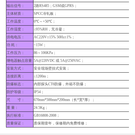
输出信号：
2路RS485；GSM或GPRS；
主体材质：
SPCC冷轧板；
工作温度：
0℃～+50℃；
工作湿度：
≤95%RH，无冷凝；
供电电压：
AC220V±15% 50Hz±1%；
功 耗：
<15W；
工作压力：
86～106KPa；
继电器触点容量:
5A@220VDC 或 5A@250VAC；
安装方式：
安全现场壁挂式安装；
连接距离：
≤1
2
00m
；
防爆标志：
内部探头CT6防爆，外箱不防爆；
防护等级：
IP54；
尺 寸：
67
0mm*
500
mm*
200
mm（长*宽*厚）
；
重 量：
24.5Kg；
执行标准：
GB16808-2008；
质量保证：
质保期壹年，保修期内免费维修；