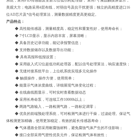
系统，采用PID传感器及全新32位低功耗处理器； 采用7寸液晶触摸屏显示，
美观大方；电路采用4层布线，对弱信号及抗干扰更强；独立的高精度进口16
位AD芯片及*信号处理算法，测量数据精度更高更稳定。
产品特点：
◆ 高性能传感器，测量精度高，稳定性和重复性好，使用寿命长；
◆ 7寸LCD显示，显示内容丰富，屏幕清晰；
◆ 具备历史记录功能，能记录报警信息；
◆ 支持数据储存以及数据导出功能；
◆ 具有高报和低报设置；
◆ 采用嵌入式32位超低功耗处理器，配以信号处理算法，响应速度快；
◆ 无缝对接系统平台，上位机系统实现多元化操作
◆ 触摸操作，操作方便，使用简单；
◆ 能显示气体浓度曲线，详细展现气体变化过程；
◆ 在线曲线图显示，可时实时查看数据动态
◆ 采用长寿命泵，可连续工作10000h以上；
◆ 两路气路输入，一路检测气路，一路标定调零；
◆ 优良的前端预处理系统，可对检测气体进行干燥，过滤处理。保证气
体检测更加精确，使用更加稳定，有效的延长传感器寿命；
◆ 气体通路全部采用耐腐蚀材料，避免腐蚀气体产生的不佳影响；
◆ 接口全部采用气密性优良元件，保证检测气体有效性；