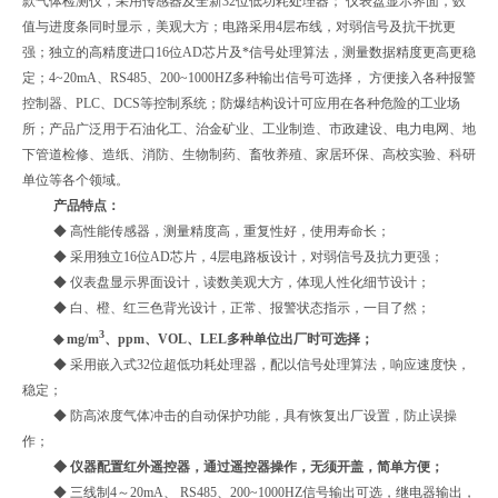
款气体检测仪，采用传感器及全新
32
位低功耗处理器； 仪表盘显示界面，数
值与进度条同时显示，美观大方；电路采用
4
层布线，对弱信号及抗干扰更
强；独立的高精度进口
16
位
AD
芯片及*信号处理算法，测量数据精度更高更稳
定；
4~20mA
、
RS485
、
200~1000HZ
多种输出信号可选择， 方便接入各种报警
控制器、
PLC
、
DCS
等控制系统；防爆结构设计可应用在各种危险的工业场
所；产品广泛用于石油化工、治金矿业、工业制造、市政建设、电力电网、地
下管道检修、造纸、消防、生物制药、畜牧养殖、家居环保、高校实验、科研
单位等各个领域。
产品特点：
◆ 高性能传感器，测量精度高，重复性好，使用寿命长；
◆ 采用独立
16
位
AD
芯片，
4
层电路板设计，对弱信号及抗力更强；
◆ 仪表盘显示界面设计，读数美观大方，体现人性化细节设计；
◆ 白、橙、红三色背光设计，正常、报警状态指示，一目了然；
3
◆
mg/m
、
ppm
、
VOL
、
LEL
多种单位出厂时可选择；
◆ 采用嵌入式
32
位超低功耗处理器，配以信号处理算法，响应速度快，
稳定；
◆ 防高浓度气体冲击的自动保护功能，具有恢复出厂设置，防止误操
作；
◆ 仪器配置红外遥控器，通过遥控器操作，无须开盖，简单方便；
◆ 三线制
4
～
20mA
、
RS485
、
200~1000HZ
信号输出可选，继电器输出，