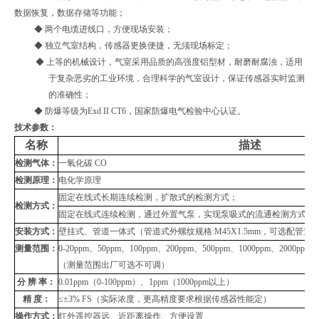
数据恢复，数据存储等功能；
◆ 两个电缆进线口，方便现场安装；
◆ 独立气室结构，传感器更换便捷，无须现场标定；
◆ 上等的机械设计，气室采用品质的高强度铝型材，耐磨耐腐浊，适用
于复杂恶劣的工业环境，合理科学的气室设计，保证传感器实时监测
的准确性；
◆ 防爆等级为
Exd II CT6
，国家防爆电气检验中心认证。
技术参数：
名称
描述
检测气体：
一氧化碳
CO
检测原理：
电化学原理
固定在线式长期连续检测，扩散式的检测方式；
检测方式：
固定在线式连续检测，通过外置气泵，实现泵吸式的流通检测方式（
安装方式：
壁挂式、管道
一体式（管道式外螺纹规格
:M45X1.5mm
，可选配管道
测量范围：
0-20ppm
、
50ppm
、
100ppm
、
200ppm
、
500ppm
、
1000ppm
、
2000ppm
（测量范围出厂可选不可调）
分 辨 率：
0.01ppm
（
0-100ppm
）、
1ppm
（
1000ppm
以上）
精
度：
≤±
3% FS
（实际浓度，更高精度要求根据传感器性能定）
操作方式：
红外遥控器远、近距离操作、方便设置