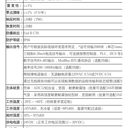
重 复 性：
≤±
1%
零点漂移：
≤±
1%
（
F.S/
年）
响应时间：
≤
20
秒（
T90
）
恢复时间：
≤
20
秒
防爆标志：
Exd II CT6
防护等级：
IP66
输出信号：
用户可根据实际现场环境需求而定，*远可传输
2000
米（单芯
1mm2
屏
三线制
4-20mA
电流信号输出，可连接报警控制器、
PLC
、
DCS
等各种
数字信号
RS-485
输出，
ModBus RTU
通讯协议（
选配功能）
频率信号
200~1000Hz
输出（选配功能）
两组继电器输出：无源触电容量
220VAC 0.5A
或
5VDC 0.5A
通过无线模块功能可以实现检测数据的远程传输和状态报警
(
选配功能
主体材质：
壳体：
ADC12
铝合金，坚固，耐磨耐腐蚀（批量可选配
316
不锈钢壳
气室：采用高强度耐磨耐腐蚀铝型材，坚固耐用（批量可选配
316
不锈
工作温度：
-30
℃～
+60
℃（特殊要求需定制）
工作湿度：
≤
95%RH
，无冷凝（湿度
>90%RH
，凝露可配过滤器）
相对湿度：
10%
～
95%RH
供电电源：
24VDC
（正常工作电压范围
12
～
30VDC
）