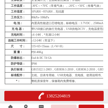
工作温度：
-30
℃～
+70
℃（常规气体），
-20
℃～
+50
℃（有毒气体）
工作湿度：
10%RH ~95%RH
，无结露
工作压力：
86kPa~106kPa
电
池：
内置高性能进口芯锂电池，标称电压：
3.7VDC
，
2500mAh
充 电 器：
带
USB
接口的旅行充电器，
USB
供电
DC5V
，充电温度范围
充电时间：
≤
6
小时，*充满
12
小时
连续工作时间：
≥
12
小时（常温下）
尺 寸：
135
×
65
×
35mm
（
L
×
W
×
H
）
重
量：
约
0.46Kg
防爆标志：
Exd ib IIC T4 Gb
防护等级：
IP66
执行标准：
GB15322.1-2003
，
GB3836.1-2010
，
GB3836.2-2010
，
GB3836.
标准配件：
主机、仪表专用箱、
USB
充电器、充电线、使用说明书、合
*：
整机质保壹年，保修期内免费维修。
13825204819