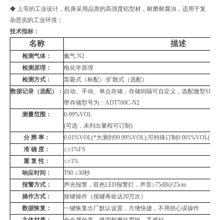
◆ 上等的工业设计，机身采用品质的高强度铝型材，耐磨耐腐浊，适用于复
杂恶劣的工业环境；
技术指标
：
名称
描述
检测气体：
氮气
N2
检测原理：
电化学原理
检测方式：
泵吸式（标配）
/
扩散式（选配）
数据记录（选配）：
自动、手动、单点存储，存储间隔可自定义，选配微型
SD
存
带存储型号为：ADT700C-N2
测量范围：
0-99%VOL
(
可选，未列出量程可订制
)
分 辨 率：
0.01%VOL(
*大测到
99.99%VOL),
可特殊订制
0.001%VOL(
*大
准 确 度：
≤
±
1%FS
重 复 性：
≤±
1%
响应时间：
T90
≤
30
秒
报警方式：
声光报警，双色
LED
报警灯，声音≥
75dB@25cm
操作方式：
按键操作（按键寿命达
20
万次）
数据恢复：
一键恢复出厂默认设置，方便快捷，不用担心误操作
主体材质：
全金属外壳
，坚固耐磨抗腐蚀，手感好