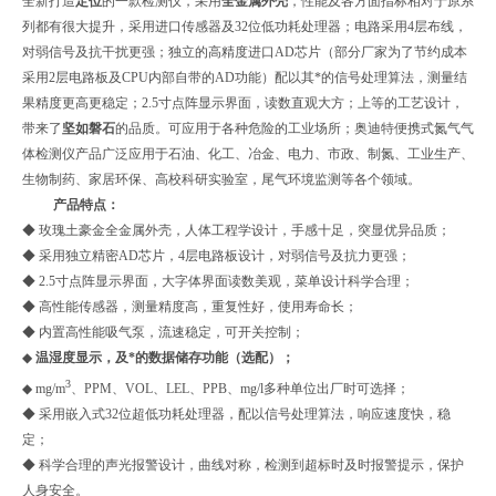
全新打造
定位
的一款检测仪，采用
全金属外壳
，性能及各方面指标相对于
原
系
列都有很大提升，采用进口传感器及
32
位低功耗处理器；电路采用
4
层布线，
对弱信号及抗干扰更强；独立的高精度进口
AD
芯片（部分厂家为了节约成本
采用
2
层电路板及
CPU
内部自带的
AD
功能）配以其*的信号处理算法，测量结
果精度更高更稳定；
2.5
寸点阵显示界面，读数直观大方；上等的工艺设计，
带来了
坚如磐石
的品质。可应用于各种危险的工业场所；奥迪特便携式氮气气
体检测仪产品广泛应用于石油、化工、冶金、电力、市政、制氮、工业生产、
生物制药、家居环保、高校科研实验室，尾气环境监测等各个领域。
产品特点：
◆ 玫瑰土豪金全金属外壳，人体工程学设计，手感十足，突显优异品质；
◆ 采用独立精密
AD
芯片，
4
层电路板设计，对弱信号及抗力更强；
◆
2.5
寸点阵显示界面，大字体界面读数美观，菜单设计科学合理；
◆ 高性能传感器，测量精度高，重复性好，使用寿命长；
◆ 内置高性能吸气泵，流速稳定，可开关控制；
◆
温湿度显示，及*的数据储存功能（选配）；
3
◆
mg/m
、
PPM
、
VOL
、
LEL
、
PPB
、
mg/l
多种单位出厂时可选择；
◆ 采用嵌入式
32
位超低功耗处理器，配以信号处理算法，响应速度快，稳
定；
◆ 科学合理的声光报警设计，曲线对称，检测到超标时及时报警提示，保护
人身安全。