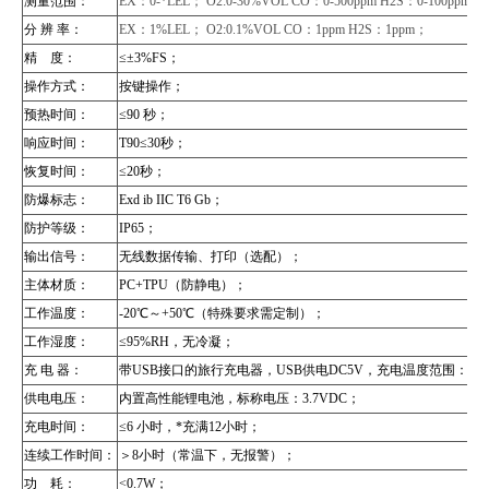
测量范围：
EX：0-*LEL； O2:0-30%VOL CO：0-500ppm H2S：0-100ppm；
分 辨 率：
EX：1%LEL； O2:0.1%VOL CO：1ppm H2S：1ppm；
精 度：
≤±3%FS；
操作方式：
按键操作；
预热时间：
≤90 秒；
响应时间：
T90≤30秒；
恢复时间：
≤20秒；
防爆标志：
Exd ib IIC T6
Gb
；
防护等级：
IP65；
输出信号：
无线数据传输、打印（选配）；
主体材质：
PC+TPU（防静电）；
工作温度：
-20℃～+50℃（特殊要求需定制）；
工作湿度：
≤95%RH，无冷凝；
充 电 器：
带USB接口的旅行充电器，USB供电DC5V，充电温度范围：0～
供电电压：
内置高性能锂电池，标称电压：3.7VDC；
充电时间：
≤6 小时，*充满12小时；
连续工作时间：
＞8小时（常温下，无报警）；
功 耗：
<0.7W；