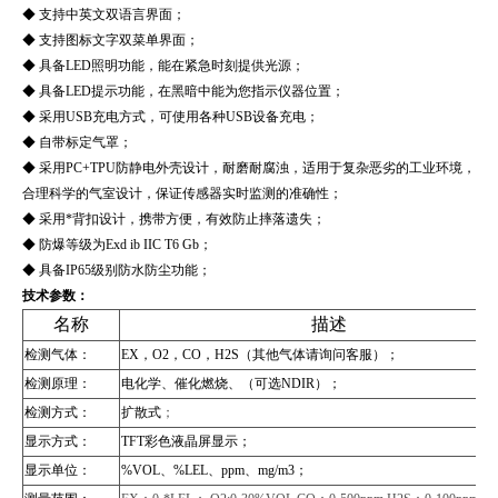
◆ 支持中英文双语言界面；
◆ 支持图标文字双菜单界面；
◆ 具备LED照明功能，能在紧急时刻提供光源；
◆ 具备LED提示功能，在黑暗中能为您指示仪器位置；
◆ 采用USB充电方式，可使用各种USB设备充电；
◆ 自带标定气罩；
◆ 采用PC+TPU防静电外壳设计，耐磨耐腐浊，适用于复杂恶劣的工业环境，
合理科学的气室设计，保证传感器实时监测的准确性；
◆ 采用*背扣设计，携带方便，有效防止摔落遗失；
◆ 防爆等级为Exd ib IIC T6 Gb；
◆ 具备IP65级别防水防尘功能；
技术参数：
名称
描述
检测气体：
EX，O2，CO，H2S（其他气体请询问客服）；
检测原理：
电化学、催化燃烧、（可选NDIR）；
检测方式：
扩散式
；
显示方式：
TFT彩色液晶屏显示；
显示单位：
%VOL、%LEL、ppm、mg/m3；