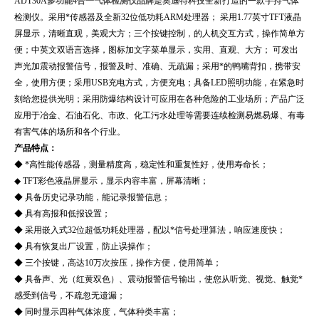
ADT30A
多功能4合一气体检测仪品牌
是奥迪特科技全新打造的一款手持气体
检测仪。采用*传感器及全新32位低功耗ARM处理器； 采用1.77英寸TFT液晶
屏显示，清晰直观，美观大方；三个按键控制，的人机交互方式，操作简单方
便；中英文双语言选择，图标加文字菜单显示，实用、直观、大方；
可发出
声光加震动报警信号，报警及时、准确、无疏漏；采用*的鸭嘴背扣，携带安
全，使用方便；采用USB充电方式，方便充电；具备LED照明功能，在紧急时
刻给您提供光明；采用防爆结构设计可应用在各种危险的工业场所；产品广泛
应用于冶金、石油石化、市政、化工污水处理等需要连续检测易燃易爆、有毒
有害气体的场所和各个行业。
产品特点：
◆ *高性能传感器，测量精度高，稳定性和重复性好，使用寿命长；
◆ TFT彩色液晶屏显示，显示内容丰富，屏幕清晰；
◆ 具备历史记录功能，能记录报警信息；
◆ 具有高报和低报设置；
◆ 采用嵌入式32位超低功耗处理器，配以*信号处理算法，响应速度快；
◆ 具有恢复出厂设置，防止误操作；
◆ 三个按键，高达10万次按压，操作方便，使用简单；
◆ 具备声、光（红黄双色）、震动报警信号输出，使您从听觉、视觉、触觉*
感受到信号，不疏忽无遗漏；
◆ 同时显示四种气体浓度，气体种类丰富；