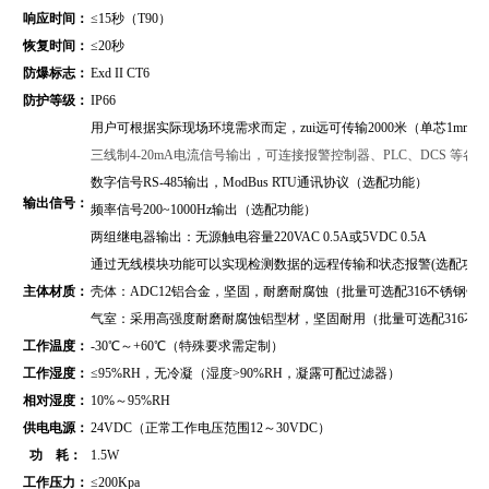
响应时间：
≤15秒（T90）
恢复时间：
≤20秒
防爆标志：
Exd II CT6
防护等级：
IP66
用户可根据实际现场环境需求而定，zui远可传输2000米（单芯1mm2
三线制4-20mA电流信号输出，可连接报警控制器、PLC、DCS 等
数字信号RS-485输出，
ModBus RTU通讯协议
（
选配功能）
输出信号：
频率信号200~1000Hz输出（选配功能）
两组继电器输出：无源触电容量220VAC 0.5A或5VDC 0.5A
通过无线模块功能可以实现检测数据的远程传输和状态报警(选配功能
主体材质：
壳体：ADC12铝合金，坚固，耐磨耐腐蚀（批量可选配316不锈钢壳
气室：采用高强度耐磨耐腐蚀铝型材，坚固耐用（批量可选配316不
工作温度：
-30℃～+60℃（特殊要求需定制）
工作湿度：
≤95%RH，无冷凝（湿度>90%RH，凝露可配过滤器）
相对湿度：
10%～95%RH
供电电源：
24VDC（正常工作电压范围12～30VDC）
功 耗：
1.5W
工作压力：
≤200Kpa