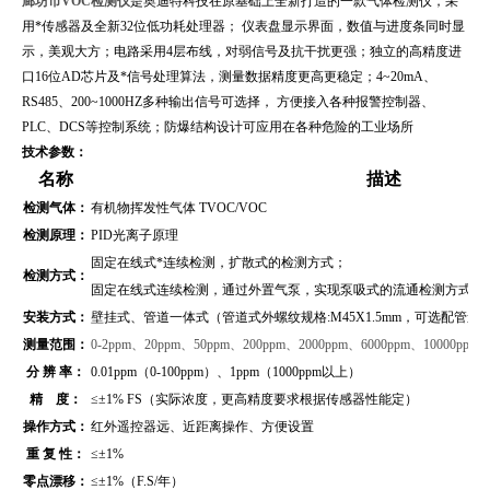
廊坊市VOC检测仪
是奥迪特科技在原基础上全新打造的一款气体检测仪，采
用*传感器及全新32位低功耗处理器； 仪表盘显示界面，数值与进度条同时显
示，美观大方；电路采用4层布线，对弱信号及抗干扰更强；独立的高精度进
口16位AD芯片及*信号处理算法，测量数据精度更高更稳定；4~20mA、
RS485、200~1000HZ多种输出信号可选择， 方便接入各种报警控制器、
PLC、DCS等控制系统；防爆结构设计可应用在各种危险的工业场所
技术参数：
名称
描述
检测气体：
有机物挥发性气体 TVOC/VOC
检测原理：
PID光离子原理
固定在线式*连续检测，扩散式的检测方式；
检测方式：
固定在线式连续检测，通过外置气泵，实现泵吸式的流通检测方式（
安装方式：
壁挂式、管道
一体式（管道式外螺纹规格:M45X1.5mm，可选配管
测量范围：
0-
2ppm、20ppm、50ppm、200ppm、2000ppm、6000ppm、10000ppm
分 辨 率：
0.01ppm（0-100ppm）、1ppm（1000ppm以上）
精 度：
≤±1% FS（实际浓度，更高精度要求根据传感器性能定）
操作方式：
红外遥控器远、近距离操作、方便设置
重 复 性：
≤±1%
零点漂移：
≤±1%（F.S/年）