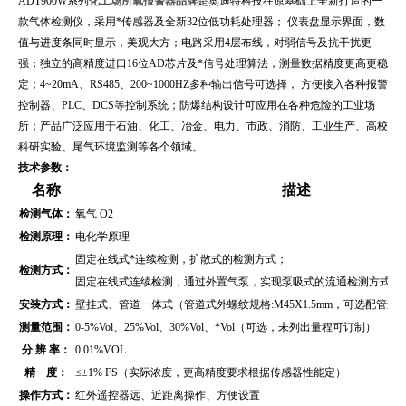
ADT900W系列
化工场所氧报警器品牌
是奥迪特科技在原基础上全新打造的一
款气体检测仪，采用*传感器及全新32位低功耗处理器； 仪表盘显示界面，数
值与进度条同时显示，美观大方；电路采用4层布线，对弱信号及抗干扰更
强；独立的高精度进口16位AD芯片及*信号处理算法，测量数据精度更高更稳
定；4~20mA、RS485、200~1000HZ多种输出信号可选择， 方便接入各种报警
控制器、PLC、DCS等控制系统；防爆结构设计可应用在各种危险的工业场
所；产品广泛应用于石油、化工、冶金、电力、市政、消防、工业生产、高校
科研实验、尾气环境监测等各个领域。
技术参数：
名称
描述
检测气体：
氧气 O2
检测原理：
电化学原理
固定在线式*连续检测，扩散式的检测方式；
检测方式：
固定在线式连续检测，通过外置气泵，实现泵吸式的流通检测方式（
安装方式：
壁挂式、管道
一体式（管道式外螺纹规格:M45X1.5mm，可选配管
测量范围：
0-5%Vol
、
25%Vol、30%Vol、*Vol
（可选，未列出量程可订制）
分 辨 率：
0.01
%VOL
精 度：
≤±1% FS（实际浓度，更高精度要求根据传感器性能定）
操作方式：
红外遥控器远、近距离操作、方便设置