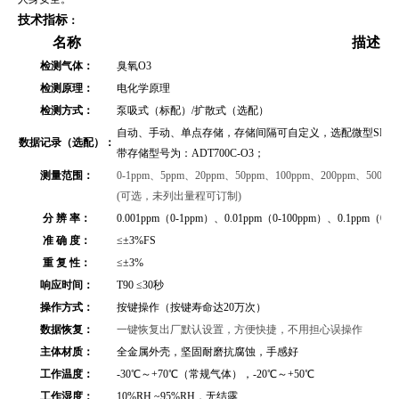
技术指标
：
名称
描述
检测气体：
臭氧O3
检测原理：
电化学原理
检测方式：
泵吸式（标配）/扩散式（选配）
自动、手动、单点存储，存储间隔可自定义，选配微型SD存储
数据记录（选配）：
带存储型号为：ADT700C-O3；
测量范围：
0-1ppm、5ppm、20ppm、50ppm、100ppm、200ppm、500ppm
(可选，未列出量程可订制)
分 辨 率：
0.001ppm（0-1ppm）、0.01ppm（0-100ppm）、0.1ppm（0
准 确 度：
≤
±3%FS
重 复 性：
≤
±3%
响应时间：
T90 ≤30秒
操作方式：
按键操作（按键寿命达20万次）
数据恢复：
一键恢复出厂默认设置，方便快捷，不用担心误操作
主体材质：
全金属外壳
，坚固耐磨抗腐蚀，手感好
工作温度：
-30℃～+70℃（常规气体），-20℃～+50℃
工作湿度：
10%RH ~95%RH，无结露