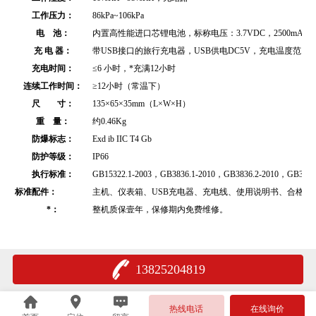
工作压力：
86kPa~106kPa
电 池：
内置高性能进口芯锂电池，标称电压：3.7VDC，2500mAh
充 电 器：
带USB接口的旅行充电器，USB供电DC5V，充电温度范围
充电时间：
≤6 小时，*充满12小时
连续工作时间：
≥12小时（常温下）
尺 寸：
135×65×35mm（L×W×H）
重 量：
约
0.46Kg
防爆标志：
Exd ib IIC T4 Gb
防护等级：
IP66
执行标准：
GB15322.1-2003，GB3836.1-2010，GB3836.2-2010，GB3836.
标准配件：
主机、仪表箱、USB充电器、充电线、使用说明书、合格证
*：
整机质保壹年，保修期内免费维修。
13825204819
热线电话
在线询价