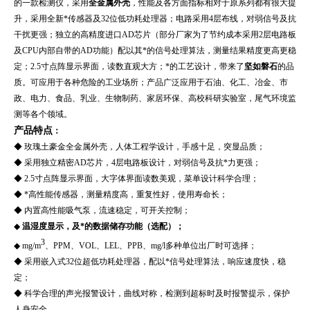
的一款检测仪，采用
全金属外壳
，性能及各方面指标相对于原系列都有很大提
升，采用全新*传感器及32位低功耗处理器；电路采用4层布线，对弱信号及抗
干扰更强；独立的高精度进口AD芯片（部分厂家为了节约成本采用2层电路板
及CPU内部自带的AD功能）配以其*的信号处理算法，测量结果精度更高更稳
定；2.5寸点阵显示界面，读数直观大方；*的工艺设计，带来了
坚如磐石
的品
质。可应用于各种危险的工业场所；产品广泛应用于石油、化工、冶金、市
政、电力、食品、乳业、
生物制药、家居环保、高校科研实验室，尾气环境监
测
等各个领域。
产品特点
：
◆
玫瑰土豪金全金属外壳，人体工程学设计，手感十足，突显品质；
◆ 采用独立精密AD芯片，4层电路板设计，对弱信号及抗*力更强；
◆ 2.5寸点阵显示界面，大字体界面读数美观，菜单设计科学合理；
◆ *高性能传感器，测量精度高，重复性好，使用寿命长；
◆ 内置高性能吸气泵，流速稳定，可开关控制；
◆
温湿度显示，及*的数据储存功能（选配）；
3
◆ mg/m
、PPM、VOL、LEL、PPB、mg/l多种单位出厂时可选择；
◆ 采用嵌入式32位超低功耗处理器，配以*信号处理算法，响应速度快，稳
定；
◆ 科学合理的声光报警设计，曲线对称，检测到超标时及时报警提示，保护
人身安全。