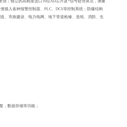
强；独立的高精度进口16位AD芯片及*信号处理算法，测量
择， 方便接入各种报警控制器、PLC、DCS等控制系统；防爆结构
制造、市政建设、电力电网、地下管道检修、造纸、消防、生
数据恢复，数据存储等功能；