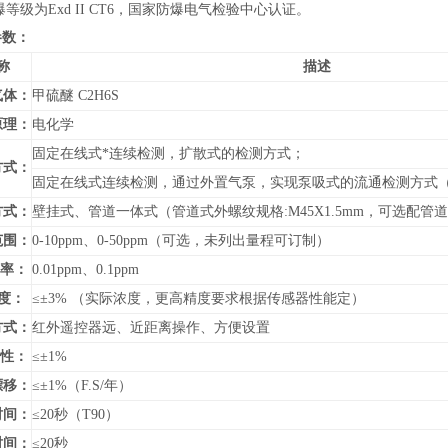
爆等级为Exd II CT6，国家防爆电气检验中心认证。
参数：
称
描述
气体：
甲硫醚 C2H6S
原理：
电化学
固定在线式*连续检测，扩散式的检测方式；
方式：
固定在线式连续检测，通过外置气泵，实现泵吸式的流通检测方式
方式：
壁挂式、管道
一体式（管道式外螺纹规格:M45X1.5mm，可选配
范围：
0-10ppm、0-50ppm（可选，未列出量程可订制）
 率：
0.01ppm、0.1ppm
度：
≤±3% （实际浓度，更高精度要求根据传感器性能定）
方式：
红外遥控器远、近距离操作、方便设置
 性：
≤±1%
漂移：
≤±1%（F.S/年）
时间：
≤20秒（T90）
时间：
≤20秒