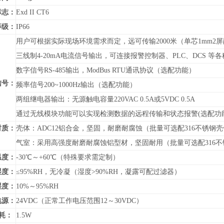
标志：
Exd II CT6
等级：
IP66
用户可根据实际现场环境需求而定，远可传输2000米（单芯1mm2
三线制4-20mA电流信号输出，可连接报警控制器、PLC、DCS 
数字信号RS-485输出，
ModBus RTU通讯协议
（
选配功能）
信号：
频率信号200~1000Hz输出（选配功能）
两组继电器输出：无源触电容量220VAC 0.5A或5VDC 0.5A
通过无线模块功能可以实现检测数据的远程传输和状态报警(选配功
材质：
壳体：ADC12铝合金，坚固，耐磨耐腐蚀（批量可选配316不锈钢
气室：采用高强度耐磨耐腐蚀铝型材，坚固耐用（批量可选配316不
温度：
-30℃～+60℃（特殊要求需定制）
湿度：
≤95%RH，无冷凝（湿度>90%RH，凝露可配过滤器）
湿度：
10%～95%RH
电源：
24VDC（正常工作电压范围12～30VDC）
耗：
1.5W