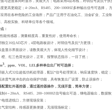
数值与进度条同时显示，美观大方；电路采用4层布线，对弱信号及抗干扰更
度更高更稳定；4~20mA、RS485、200~1000HZ多种输出信号可选
可应用在各种危险的工业场所；产品广泛用于
石油化工、治金矿业、工业
药、高校实验、科研单位等各个领域。
特点：
*高性能传感器，测量精度高，重复性好，使用寿命长；
用独立16位AD芯片，4层电路板设计，对弱信号及抗*力更强；
仪表盘显示界面设计，读数美观大方，体现人性化细节设计；
白、橙、红三色背光设计，正常、报警状态指示，一目了然；
3
/m
、ppm、VOL、LEL多种单位出厂时可选择；
用嵌入式32位超低功耗处理器，配以*信号处理算法，响应速度快，稳定；
防高浓度气体冲击的自动保护功能，具有恢复出厂设置，防止误操作；
仪器配置红外遥控器，通过遥控器操作，无须开盖，简单方便；
线制4～20mA、 RS485、200~1000HZ信号输出可选，继电器输出，
两个电缆进线口，方便现场安装；
独立气室结构，传感器更换便捷，无须现场标定；