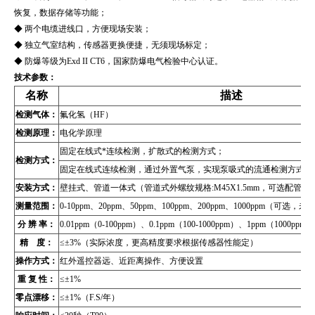
恢复，数据存储等功能；
◆ 两个电缆进线口，方便现场安装；
◆ 独立气室结构，传感器更换便捷，无须现场标定；
◆ 防爆等级为Exd II CT6，国家防爆电气检验中心认证。
技术参数：
名称
描述
检测气体：
氟化氢（HF）
检测原理：
电化学原理
固定在线式*连续检测，扩散式的检测方式；
检测方式：
固定在线式连续检测，通过外置气泵，实现泵吸式的流通检测方式（
安装方式：
壁挂式、管道
一体式（管道式外螺纹规格:M45X1.5mm，可选配管
测量范围：
0-10ppm、20ppm、50ppm、100ppm、200ppm、1000ppm（可
分 辨 率：
0.01ppm（0-100ppm）、0.1ppm（100-1000ppm）、1ppm（1000pp
精 度：
≤±3%（实际浓度，更高精度要求根据传感器性能定）
操作方式：
红外遥控器远、近距离操作、方便设置
重 复 性：
≤±1%
零点漂移：
≤±1%（F.S/年）