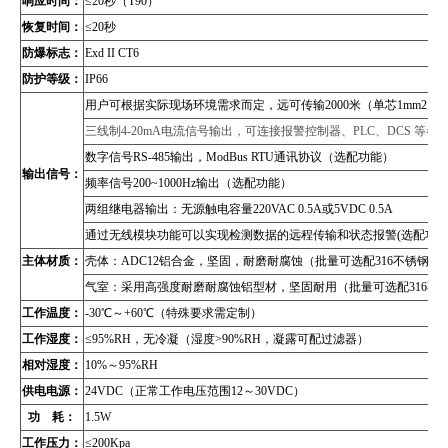
响应时间：
≤20秒（T90）
恢复时间：
≤20秒
防爆标志：
Exd II CT6
防护等级：
IP66
用户可根据实际现场环境需求而定，远可传输2000米（单芯1mm2屏
三线制4-20mA电流信号输出，可连接报警控制器、PLC、DCS 等
数字信号RS-485输出，
ModBus RTU通讯协议
（
选配功能）
输出信号：
频率信号200~1000Hz输出（选配功能）
两组继电器输出：无源触电容量220VAC 0.5A或5VDC 0.5A
通过无线模块功能可以实现检测数据的远程传输和状态报警(选配功能
主体材质：
壳体：ADC12铝合金，坚固，耐磨耐腐蚀（批量可选配316不锈钢壳
气室：采用高强度耐磨耐腐蚀铝型材，坚固耐用（批量可选配316不
工作温度：
-30℃～+60℃（特殊要求需定制）
工作湿度：
≤95%RH，无冷凝（湿度>90%RH，凝露可配过滤器）
相对湿度：
10%～95%RH
供电电源：
24VDC（正常工作电压范围12～30VDC）
功 耗：
1.5W
工作压力：
≤200Kpa