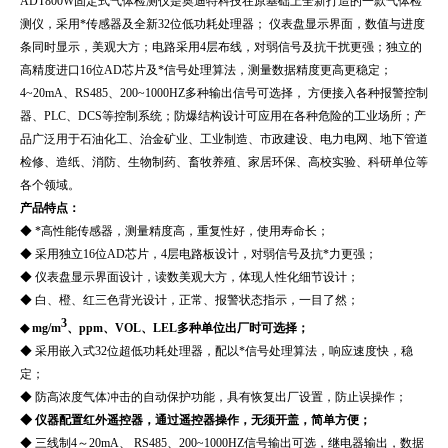
ADT800W固定式气体检测仪是奥迪特科技在原基础上全新打造的一款气体检
测仪，采用*传感器及全新32位低功耗处理器； 仪表盘显示界面，数值与进度
条同时显示，美观大方；电路采用4层布线，对弱信号及抗干扰更强；独立的
高精度进口16位AD芯片及*信号处理算法，测量数据精度更高更稳定；
4~20mA、RS485、200~1000HZ多种输出信号可选择， 方便接入各种报警控制
器、PLC、DCS等控制系统；防爆结构设计可应用在各种危险的工业场所；产
品广泛用于
石油化工、治金矿业、工业制造、市政建设、电力电网、地下管道
检修、造纸、消防、生物制药、畜牧养殖、家居环保、高校实验、科研单位等
各个领域。
产品特点：
◆ *高性能传感器，测量精度高，重复性好，使用寿命长；
◆ 采用独立16位AD芯片，4层电路板设计，对弱信号及抗*力更强；
◆ 仪表盘显示界面设计，读数美观大方，体现人性化细节设计；
◆ 白、橙、红三色背光设计，正常、报警状态指示，一目了然；
3
◆ mg/m
、ppm、VOL、LEL多种单位出厂时可选择；
◆ 采用嵌入式32位超低功耗处理器，配以*信号处理算法，响应速度快，稳
定；
◆ 防高浓度气体冲击的自动保护功能，具有恢复出厂设置，防止误操作；
◆ 仪器配置红外遥控器，通过遥控器操作，无须开盖，简单方便；
◆ 三线制4～20mA、 RS485、200~1000HZ信号输出可选，继电器输出，数据