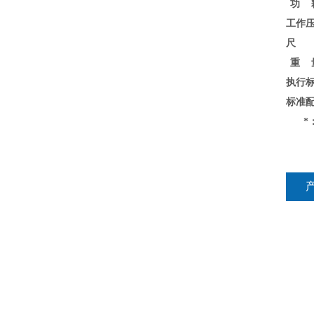
功 
工作
尺 
重 
执行
标准
*