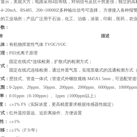
时显示，美观大方；电路采用4层布线，对弱信号及抗干扰更强；独立的高精
4~20mA、RS485、200~1000HZ多种输出信号可选择， 方便接入
险的工业场所；产品广泛用于
石油，化工、治炼，涂装，印刷，医药，农
参数：
称
描述
气体：
有机物挥发性气体 TVOC/VOC
原理：
PID光离子原理
固定在线式*连续检测，扩散式的检测方式；
方式：
固定在线式连续检测，通过外置气泵，实现泵吸式的流通检测方式
方式：
壁挂式、管道
一体式（管道式外螺纹规格:M45X1.5mm，可选配
范围：
0-
2ppm、20ppm、50ppm、200ppm、2000ppm、6000ppm、10000ppm
 率：
0.01ppm（0-100ppm）、1ppm（1000ppm以上）
度：
≤±1% FS（实际浓度，更高精度要求根据传感器性能定）
方式：
红外遥控器远、近距离操作、方便设置
 性：
≤±1%
漂移：
≤±1%（F.S/年）