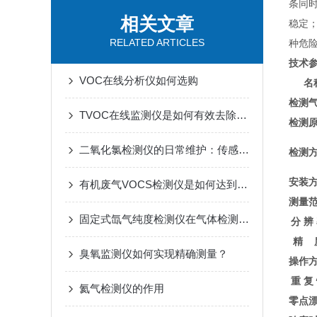
条同
相关文章
稳定；
RELATED ARTICLES
种危
技术
VOC在线分析仪如何选购
名
检测
TVOC在线监测仪是如何有效去除tvoc的？
检测
二氧化氯检测仪的日常维护：传感器寿命、校准与清洁要点
检测
安装
有机废气VOCS检测仪是如何达到检测目的的？
测量
固定式氙气纯度检测仪在气体检测中的核心作用
分 辨
精 
臭氧监测仪如何实现精确测量？
操作
重 复
氦气检测仪的作用
零点