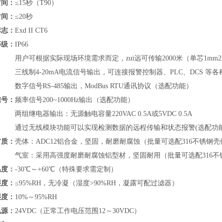
时间：
≤15秒（T90）
时间：
≤20秒
标志：
Exd II CT6
等级：
IP66
用户可根据实际现场环境需求而定，zui远可传输2000米（单芯1mm
三线制4-20mA电流信号输出，可连接报警控制器、PLC、DCS 
数字信号RS-485输出，
ModBus RTU通讯协议
（
选配功能）
信号：
频率信号200~1000Hz输出（选配功能）
两组继电器输出：无源触电容量220VAC 0.5A或5VDC 0.5A
通过无线模块功能可以实现检测数据的远程传输和状态报警(选配功
材质：
壳体：ADC12铝合金，坚固，耐磨耐腐蚀（批量可选配316不锈钢壳
气室：采用高强度耐磨耐腐蚀铝型材，坚固耐用（批量可选配316不
温度：
-30℃～+60℃（特殊要求需定制）
湿度：
≤95%RH，无冷凝（湿度>90%RH，凝露可配过滤器）
湿度：
10%～95%RH
电源：
24VDC（正常工作电压范围12～30VDC）