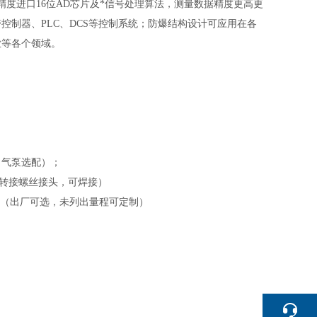
度进口16位AD芯片及*信号处理算法，测量数据精度更高更
各种报警控制器、PLC、DCS等控制系统；防爆结构设计可应用在各
业等各个领域。
（气泵选配）；
管道转接螺丝接头，可焊接）
（
出厂可选，未列出
量程可定制）