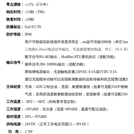
零点漂移：
≤±1%（F.S/年）
响应时间：
≤15秒（T90）
恢复时间：
≤20秒
防爆标志：
Exd II CT6
防护等级：
IP66
用户可根据实际现场环境需求而定，zui远可传输2000米（单芯1mm2
三线制4-20mA电流信号输出，可连接报警控制器、PLC、DCS 等
数字信号RS-485输出，
ModBus RTU通讯协议
（
选配功能）
输出信号：
频率信号200~1000Hz输出（选配功能）
两组继电器输出：无源触电容量220VAC 0.5A或5VDC 0.5A
通过无线模块功能可以实现检测数据的远程传输和状态报警(选配功能
主体材质：
壳体：ADC12铝合金，坚固，耐磨耐腐蚀（批量可选配316不锈钢壳
气室：采用高强度耐磨耐腐蚀铝型材，坚固耐用（批量可选配316不
工作温度：
-30℃～+60℃（特殊要求需定制）
工作湿度：
≤95%RH，无冷凝（湿度>90%RH，凝露可配过滤器）
相对湿度：
10%～95%RH
供电电源：
24VDC（正常工作电压范围12～30VDC）
功 耗：
1.5W