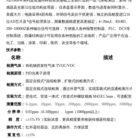
ADT800W系列
是奥迪特科技在原基础上全新打造的一款气体检测仪，采用*传
感器及全新32位低功耗处理器； 仪表盘显示界面，数值与进度条同时显示，
美观大方；电路采用4层布线，对弱信号及抗干扰更强；独立的高精度进口16
位AD芯片及*信号处理算法，测量数据精度更高更稳定；4~20mA、RS485、
200~1000HZ多种输出信号可选择， 方便接入各种报警控制器、PLC、DCS等
控制系统；防爆结构设计可应用在各种危险的工业场所；产品广泛用于
石油，
化工、治炼，涂装，印刷，医药，农业等各个领域。
技术参数：
名称
描述
检测气体：
有机物挥发性气体 TVOC/VOC
检测原理：
PID光离子原理
固定在线式*连续检测，扩散式的检测方式；
检测方式：
固定在线式连续检测，通过外置气泵，实现泵吸式的流通检测方式（
安装方式：
壁挂式、管道
一体式（管道式外螺纹规格:M45X1.5mm，可选配管
测量范围：
0-
2ppm、20ppm、50ppm、200ppm、2000ppm、6000ppm、10000ppm
分 辨 率：
0.01ppm（0-100ppm）、1ppm（1000ppm以上）
精 度：
≤±1% FS（实际浓度，更高精度要求根据传感器性能定）
操作方式：
红外遥控器远、近距离操作、方便设置
重 复 性：
≤±1%