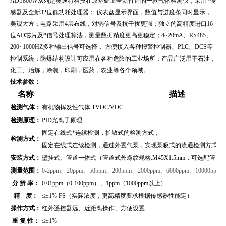
ADT800W系列
是奥迪特科技在原基础上全新打造的一款气体检测仪，采用*传
感器及全新32位低功耗处理器； 仪表盘显示界面，数值与进度条同时显示，
美观大方；电路采用4层布线，对弱信号及抗干扰更强；独立的高精度进口16
位AD芯片及*信号处理算法，测量数据精度更高更稳定；4~20mA、RS485、
200~1000HZ多种输出信号可选择， 方便接入各种报警控制器、PLC、DCS等
控制系统；防爆结构设计可应用在各种危险的工业场所；产品广泛用于
石油，
化工、治炼，涂装，印刷，医药，农业等各个领域。
技术参数：
名称
描述
检测气体：
有机物挥发性气体 TVOC/VOC
检测原理：
PID光离子原理
固定在线式*连续检测，扩散式的检测方式；
检测方式：
固定在线式连续检测，通过外置气泵，实现泵吸式的流通检测方式（
安装方式：
壁挂式、管道
一体式（管道式外螺纹规格:M45X1.5mm，可选配管
测量范围：
0-
2ppm、20ppm、50ppm、200ppm、2000ppm、6000ppm、10000ppm
分 辨 率：
0.01ppm（0-100ppm）、1ppm（1000ppm以上）
精 度：
≤±1% FS（实际浓度，更高精度要求根据传感器性能定）
操作方式：
红外遥控器远、近距离操作、方便设置
重 复 性：
≤±1%