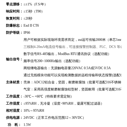
零点漂移：
≤±1%（F.S/年）
响应时间：
≤15秒（T90）
恢复时间：
≤20秒
防爆标志：
Exd II CT6
防护等级：
IP66
用户可根据实际现场环境需求而定，zui远可传输2000米（单芯1mm2
三线制4-20mA电流信号输出，可连接报警控制器、PLC、DCS 等
数字信号RS-485输出，
ModBus RTU通讯协议
（
选配功能）
输出信号：
频率信号200~1000Hz输出（选配功能）
两组继电器输出：无源触电容量220VAC 0.5A或5VDC 0.5A
通过无线模块功能可以实现检测数据的远程传输和状态报警(选配功能
主体材质：
壳体：ADC12铝合金，坚固，耐磨耐腐蚀（批量可选配316不锈钢壳
气室：采用高强度耐磨耐腐蚀铝型材，坚固耐用（批量可选配316不
工作温度：
-30℃～+60℃（特殊要求需定制）
工作湿度：
≤95%RH，无冷凝（湿度>90%RH，凝露可配过滤器）
相对湿度：
10%～95%RH
供电电源：
24VDC（正常工作电压范围12～30VDC）
功 耗：
1.5W