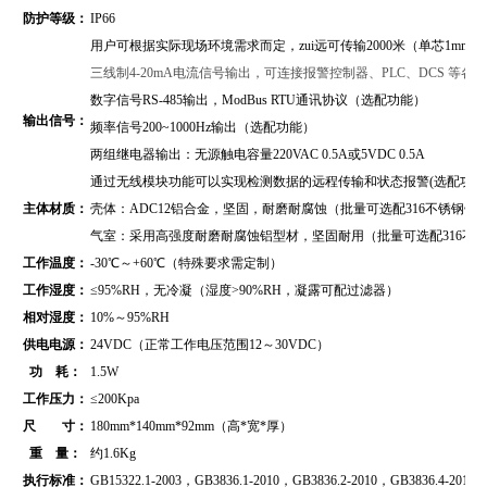
防护等级：
IP66
用户可根据实际现场环境需求而定，zui远可传输2000米（单芯1mm2
三线制4-20mA电流信号输出，可连接报警控制器、PLC、DCS 等
数字信号RS-485输出，
ModBus RTU通讯协议
（
选配功能）
输出信号：
频率信号200~1000Hz输出（选配功能）
两组继电器输出：无源触电容量220VAC 0.5A或5VDC 0.5A
通过无线模块功能可以实现检测数据的远程传输和状态报警(选配功能
主体材质：
壳体：ADC12铝合金，坚固，耐磨耐腐蚀（批量可选配316不锈钢壳
气室：采用高强度耐磨耐腐蚀铝型材，坚固耐用（批量可选配316不
工作温度：
-30℃～+60℃（特殊要求需定制）
工作湿度：
≤95%RH，无冷凝（湿度>90%RH，凝露可配过滤器）
相对湿度：
10%～95%RH
供电电源：
24VDC（正常工作电压范围12～30VDC）
功 耗：
1.5W
工作压力：
≤200Kpa
尺 寸：
180mm*140mm*92mm（高*宽*厚）
重 量：
约1.6Kg
执行标准：
GB15322.1-2003，GB3836.1-2010，GB3836.2-2010，GB3836.4-2010