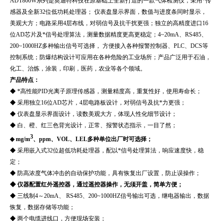
ADT800W系列
是奥迪特科技在原基础上全新打造的一款气体检测仪，采用*传
感器及全新32位低功耗处理器； 仪表盘显示界面，数值与进度条同时显示，
美观大方；电路采用4层布线，对弱信号及抗干扰更强；独立的高精度进口16
位AD芯片及*信号处理算法，测量数据精度更高更稳定；4~20mA、RS485、
200~1000HZ多种输出信号可选择， 方便接入各种报警控制器、PLC、DCS等
控制系统；防爆结构设计可应用在各种危险的工业场所；产品广泛用于石油，
化工、治炼，涂装，印刷，医药，农业等各个领域。
产品特点：
◆ *高性能PID光离子原理传感器，测量精度高，重复性好，使用寿命长；
◆ 采用独立16位AD芯片，4层电路板设计，对弱信号及抗*力更强；
◆ 仪表盘显示界面设计，读数美观大方，体现人性化细节设计；
◆ 白、橙、红三色背光设计，正常、报警状态指示，一目了然；
3
◆ mg/m
、ppm、VOL、LEL多种单位出厂时可选择；
◆ 采用嵌入式32位超低功耗处理器，配以*信号处理算法，响应速度快，稳
定；
◆ 防高浓度气体冲击的自动保护功能，具有恢复出厂设置，防止误操作；
◆ 仪器配置红外遥控器，通过遥控器操作，无须开盖，简单方便；
◆ 三线制4～20mA、 RS485、200~1000HZ信号输出可选，继电器输出，数据
恢复，数据存储等功能；
◆ 两个电缆进线口，方便现场安装；