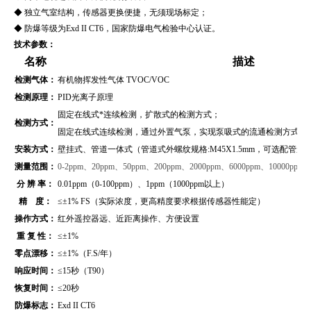
◆ 独立气室结构，传感器更换便捷，无须现场标定；
◆ 防爆等级为Exd II CT6，国家防爆电气检验中心认证。
技术参数：
名称
描述
检测气体：
有机物挥发性气体 TVOC/VOC
检测原理：
PID光离子原理
固定在线式*连续检测，扩散式的检测方式；
检测方式：
固定在线式连续检测，通过外置气泵，实现泵吸式的流通检测方式（
安装方式：
壁挂式、管道
一体式（管道式外螺纹规格:M45X1.5mm，可选配管
测量范围：
0-
2ppm、20ppm、50ppm、200ppm、2000ppm、6000ppm、10000ppm
分 辨 率：
0.01ppm（0-100ppm）、1ppm（1000ppm以上）
精 度：
≤±1% FS（实际浓度，更高精度要求根据传感器性能定）
操作方式：
红外遥控器远、近距离操作、方便设置
重 复 性：
≤±1%
零点漂移：
≤±1%（F.S/年）
响应时间：
≤15秒（T90）
恢复时间：
≤20秒
防爆标志：
Exd II CT6