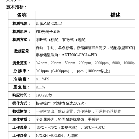
技术指标
：
名称
描述
检测气体：
四氯乙烯 C2CL4
检测原理：
PID光离子原理
检测方式：
泵吸式（标配）/扩散式（选配）
自动、手动、单点存储，存储间隔可自定义，选配微型SD存储卡
数据记录
带存储型号为：ADT700C-C2CL4-PID
测量范围：
0-2ppm、20ppm、50ppm、200ppm、2000ppm、6000、10000pp
分 辨 率：
0.01ppm（0-100ppm）、1ppm（1000ppm以上）
准 确 度：
≤±1%FS
重 复 性：
≤±1%
响应时间：
T90 ≤20秒
操作方式：
按键操作（按键寿命达20万次）
数据恢复：
一键恢复出厂默认设置，方便快捷，不用担心误操作
主体材质：
全金属外壳，坚固耐磨抗腐蚀，手感好
工作温度：
-30℃～+70℃（常规气体），-20℃～+50℃
工作湿度：
10%RH ~95%RH，无结露