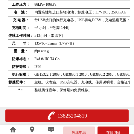
工作压力：
86kPa~106kPa
电 池：
内置高性能进口芯锂电池，标准电压：3.7VDC，2500mAh
充 电 器：
带USB接口的旅行充电器，USB供电DC5V，充电温度范围：0℃
充电时间：
≤6 小时，*充满12小时
连续工作时间：
≥12小时（常温下）
尺 寸：
135×65×35mm（L×W×H）
重 量：
约0.46Kg
防爆标志：
Exd ib IIC T4 Gb
防护等级：
IP66
执行标准：
GB15322.1-2003，GB3836.1-2010，GB3836.2-2010，GB3836.4-
标准配件：
主机、仪表箱、USB充电器、充电线、使用说明书、合格证/保
*：
整机质保壹年，保修期内免费维修。
13825204819
热线电话
在线询价