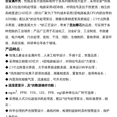
全金属外壳
，性能及各方面指标相对于原系列都有很大提升，采用全新*传感
器及32位低功耗处理器；电路采用4层布线，对弱信号及抗干扰更强；独立的
高精度进口AD芯片（部分厂家为了节约成本采用2层电路板及CPU内部自带的
AD功能）配以其*的信号处理算法，测量结果精度更高更稳定；2.5寸点阵显
示界面，读数直观大方；*的工艺设计，带来了
坚如磐石
的品质。可应用于各
种危险的工业场所；产品广泛用于
石油化工、治金矿业、工业制造、市政建
设、电力电网、污水处理、造纸、干洗、消防、生物制药、畜牧养殖、家居环
保、高校实验、科研单位等各个领域。
产品特点
：
◆
玫瑰土豪金全金属外壳，人体工程学设计，手感十足，突显品质；
◆ 采用独立精密AD芯片，4层电路板设计，对弱信号及抗*力更强；
◆ 2.5寸点阵显示界面，大字体界面读数美观，菜单设计科学合理；
◆ *高性能PID光离子原理传感器，测量精度高，重复性好，使用寿命长；
◆ 内置高性能吸气泵，流速稳定，可开关控制；
◆
温湿度显示，及*的数据储存功能；
3
◆ mg/m
、PPM、VOL、LEL、PPB、mg/l多种单位出厂时可选择；
◆ 采用嵌入式32位超低功耗处理器，配以*信号处理算法，响应速度快，稳
定；
◆ 科学合理的声光报警设计，曲线对称，检测到超标时及时报警提示，保护
人身安全。