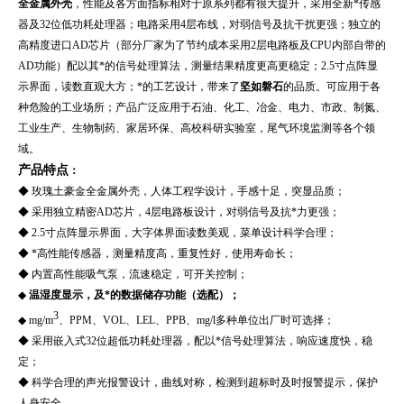
全金属外壳
，性能及各方面指标相对于原系列都有很大提升，采用全新*传感
器及32位低功耗处理器；电路采用4层布线，对弱信号及抗干扰更强；独立的
高精度进口AD芯片（部分厂家为了节约成本采用2层电路板及CPU内部自带的
AD功能）配以其*的信号处理算法，测量结果精度更高更稳定；2.5寸点阵显
示界面，读数直观大方；*的工艺设计，带来了
坚如磐石
的品质。可应用于各
种危险的工业场所；产品广泛应用于石油、化工、冶金、电力、市政、制氮、
工业生产、
生物制药、家居环保、高校科研实验室，尾气环境监测
等各个领
域。
产品特点
：
◆
玫瑰土豪金全金属外壳，人体工程学设计，手感十足，突显品质；
◆ 采用独立精密AD芯片，4层电路板设计，对弱信号及抗*力更强；
◆ 2.5寸点阵显示界面，大字体界面读数美观，菜单设计科学合理；
◆ *高性能传感器，测量精度高，重复性好，使用寿命长；
◆ 内置高性能吸气泵，流速稳定，可开关控制；
◆
温湿度显示，及*的数据储存功能（选配）；
3
◆ mg/m
、PPM、VOL、LEL、PPB、mg/l多种单位出厂时可选择；
◆ 采用嵌入式32位超低功耗处理器，配以*信号处理算法，响应速度快，稳
定；
◆ 科学合理的声光报警设计，曲线对称，检测到超标时及时报警提示，保护
人身安全。