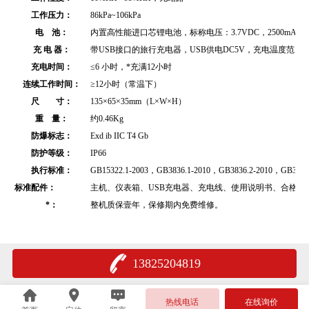
工作压力：
86kPa~106kPa
电 池：
内置高性能进口芯锂电池，标称电压：3.7VDC，2500mAh
充 电 器：
带USB接口的旅行充电器，USB供电DC5V，充电温度范围
充电时间：
≤6 小时，*充满12小时
连续工作时间：
≥12小时（常温下）
尺 寸：
135×65×35mm（L×W×H）
重 量：
约
0.46Kg
防爆标志：
Exd ib IIC T4 Gb
防护等级：
IP66
执行标准：
GB15322.1-2003，GB3836.1-2010，GB3836.2-2010，GB3836.
标准配件：
主机、仪表箱、USB充电器、充电线、使用说明书、合格证
*：
整机质保壹年，保修期内免费维修。
13825204819
热线电话
在线询价