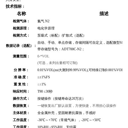
技术指标
：
名称
描述
检测气体：
氮气 N2
检测原理：
电化学原理
检测方式：
泵吸式（标配）/扩散式（选配）
自动、手动、单点存储，存储间隔可自定义，选配微型SD存储
数据记录（选配）：
带存储型号为：ADT700C-N2；
测量范围：
0-*VOL
(可选，未列出量程可订制)
分 辨 率：
0.01%VOL(zui大测到99.99%VOL),可特殊订制0.001%VOL(zu
准 确 度：
≤
±1%FS
重 复 性：
≤±
1%
响应时间：
T90 ≤30秒
操作方式：
按键操作（按键寿命达20万次）
数据恢复：
一键恢复出厂默认设置，方便快捷，不用担心误操作
主体材质：
全金属外壳
，坚固耐磨抗腐蚀，手感好
工作温度：
-30℃～+70℃（常规气体），-20℃～+50℃
工作湿度：
10%RH ~95%RH，无结露