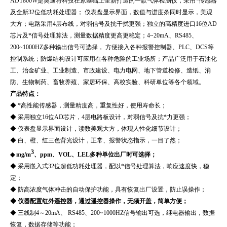
ADT800W
是奥迪特科技在原基础上全新打造的一款气体检测仪，采用*传感器
及全新32位低功耗处理器； 仪表盘显示界面，数值与进度条同时显示，美观
大方；电路采用4层布线，对弱信号及抗干扰更强；独立的高精度进口16位AD
芯片及*信号处理算法，测量数据精度更高更稳定；4~20mA、RS485、
200~1000HZ多种输出信号可选择， 方便接入各种报警控制器、PLC、DCS等
控制系统；防爆结构设计可应用在各种危险的工业场所；产品广泛用于石油化
工、治金矿业、工业制造、市政建设、电力电网、地下管道检修、造纸、消
防、生物制药、畜牧养殖、家居环保、高校实验、科研单位等各个领域。
产品特点：
◆ *高性能传感器，测量精度高，重复性好，使用寿命长；
◆ 采用独立16位AD芯片，4层电路板设计，对弱信号及抗*力更强；
◆ 仪表盘显示界面设计，读数美观大方，体现人性化细节设计；
◆ 白、橙、红三色背光设计，正常、报警状态指示，一目了然；
3
◆ mg/m
、ppm、VOL、LEL多种单位出厂时可选择；
◆ 采用嵌入式32位超低功耗处理器，配以*信号处理算法，响应速度快，稳
定；
◆ 防高浓度气体冲击的自动保护功能，具有恢复出厂设置，防止误操作；
◆ 仪器配置红外遥控器，通过遥控器操作，无须开盖，简单方便；
◆ 三线制4～20mA、 RS485、200~1000HZ信号输出可选，继电器输出，数据
恢复，数据存储等功能；