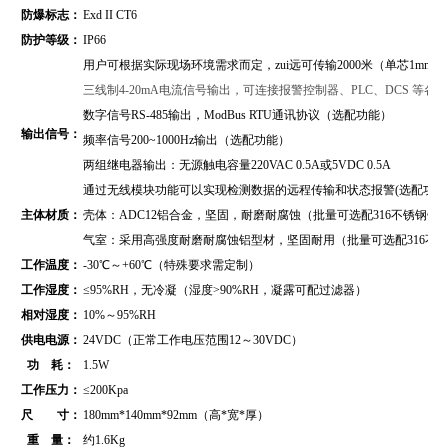
防爆标志：
Exd II CT6
防护等级：
IP66
用户可根据实际现场环境需求而定，zui远可传输2000米（单芯1mm2
三线制4-20mA电流信号输出，可连接报警控制器、PLC、DCS 等
数字信号RS-485输出，
ModBus RTU通讯协议
（
选配功能）
输出信号：
频率信号200~1000Hz输出（选配功能）
两组继电器输出：无源触电容量220VAC 0.5A或5VDC 0.5A
通过无线模块功能可以实现检测数据的远程传输和状态报警(选配功能
主体材质：
壳体：ADC12铝合金，坚固，耐磨耐腐蚀（批量可选配316不锈钢壳
气室：采用高强度耐磨耐腐蚀铝型材，坚固耐用（批量可选配316不
工作温度：
-30℃～+60℃（特殊要求需定制）
工作湿度：
≤95%RH，无冷凝（湿度>90%RH，凝露可配过滤器）
相对湿度：
10%～95%RH
供电电源：
24VDC（正常工作电压范围12～30VDC）
功 耗：
1.5W
工作压力：
≤200Kpa
尺 寸：
180mm*140mm*92mm（高*宽*厚）
重 量：
约1.6Kg