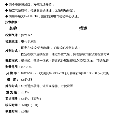
◆ 两个电缆进线口，方便现场安装；
◆ 独立气室结构，传感器更换便捷，无须现场标定；
◆ 防爆等级为Exd II CT6，国家防爆电气检验中心认证。
技术参数：
名称
描述
检测气体：
氮气 N2
检测原理：
电化学原理
固定在线式*连续检测，扩散式的检测方式；
检测方式：
固定在线式连续检测，通过外置气泵，实现泵吸式的流通检测方式（
安装方式：
壁挂式、管道
一体式（管道式外螺纹规格:M45X1.5mm，可选配管
测量范围：
0-*VOL
分 辨 率：
0.01%VOL(zui大测到99.99%VOL),可特殊订制0.001%VOL(zui大测到99
精 度：
≤
±1%FS
操作方式：
红外遥控器远、近距离操作、方便设置
重 复 性：
≤±
1%
零点漂移：
≤±1%（F.S/年）
响应时间：
≤20秒（T90）
恢复时间：
≤20秒